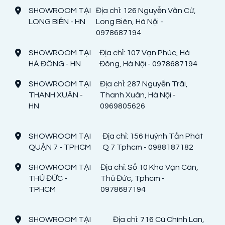
SHOWROOM TẠI
Địa chỉ: 126 Nguyễn Văn Cừ,
LONG BIÊN - HN
Long Biên, Hà Nội -
0978687194
SHOWROOM TẠI
Địa chỉ: 107 Vạn Phúc, Hà
HÀ ĐÔNG - HN
Đông, Hà Nội - 0978687194
SHOWROOM TẠI
Địa chỉ: 287 Nguyễn Trãi,
THANH XUÂN -
Thanh Xuân, Hà Nội -
HN
0969805626
SHOWROOM TẠI
Địa chỉ: 156 Huỳnh Tấn Phát
QUẬN 7 - TPHCM
Q 7 Tphcm - 0988187182
SHOWROOM TẠI
Địa chỉ: Số 10 Kha Vạn Cân,
THỦ ĐỨC -
Thủ Đức, Tphcm -
TPHCM
0978687194
SHOWROOM TẠI
Địa chỉ: 716 Cù Chính Lan,