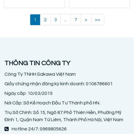
1
2
3
...
7
>
>>
THÔNG TIN CÔNG TY
Công Ty TNHH Sakawa Việt Nam
Giấy chứng nhận đăng ký kinh doanh: 0106786601
Ngày cấp: 10/03/2015
Nơi Cấp: Sở Kế Hoạch Đầu Tư Thành phố HN.
Trụ Sở Chính: Số 15, Ngõ 87 Phố Thiên Hiền, Phường Mỹ
Đình 1, Quận Nam Từ Liêm, Thành Phố Hà Nội, Việt Nam
Hotline 24/7: 0969805626