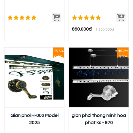
860.000đ
1.250.000đ
25.6%
46.2%
giảm
giảm
Giàn phơi H-002 Model
giàn phơi thông minh hòa
2025
phát ks - 970