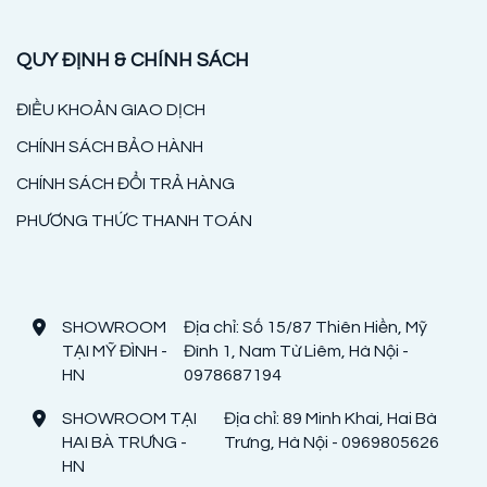
QUY ĐỊNH & CHÍNH SÁCH
ĐIỀU KHOẢN GIAO DỊCH
CHÍNH SÁCH BẢO HÀNH
CHÍNH SÁCH ĐỔI TRẢ HÀNG
PHƯƠNG THỨC THANH TOÁN
SHOWROOM
Địa chỉ: Số 15/87 Thiên Hiền, Mỹ
TẠI MỸ ĐÌNH -
Đình 1, Nam Từ Liêm, Hà Nội -
HN
0978687194
SHOWROOM TẠI
Địa chỉ: 89 Minh Khai, Hai Bà
HAI BÀ TRƯNG -
Trưng, Hà Nội - 0969805626
HN