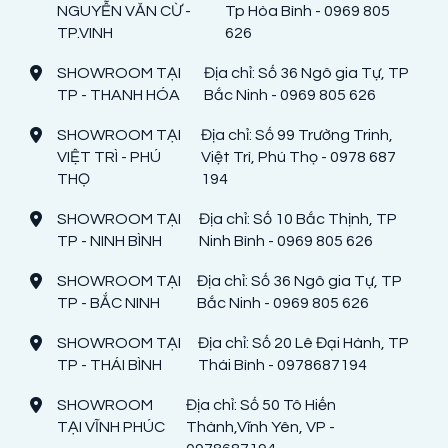
NGUYỄN VĂN CỪ -
Tp Hòa Bình - 0969 805
TP.VINH
626
SHOWROOM TẠI
Địa chỉ: Số 36 Ngô gia Tự, TP
TP - THANH HÓA
Bắc Ninh - 0969 805 626
SHOWROOM TẠI
Địa chỉ: Số 99 Trường Trinh,
VIỆT TRÌ - PHÚ
Việt Trì, Phú Thọ - 0978 687
THỌ
194
SHOWROOM TẠI
Địa chỉ: Số 10 Bắc Thịnh, TP
TP - NINH BÌNH
Ninh Bình - 0969 805 626
SHOWROOM TẠI
Địa chỉ: Số 36 Ngô gia Tự, TP
TP - BẮC NINH
Bắc Ninh - 0969 805 626
SHOWROOM TẠI
Địa chỉ: Số 20 Lê Đại Hành, TP
TP - THÁI BÌNH
Thái Bình - 0978687194
SHOWROOM
Địa chỉ: Số 50 Tô Hiến
TẠI VĨNH PHÚC
Thành,Vĩnh Yên, VP -