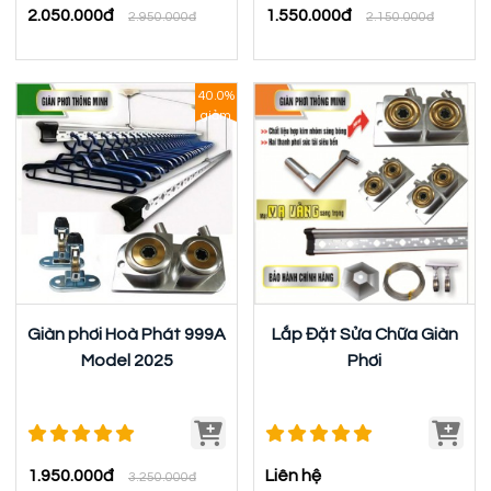
2.050.000đ
1.550.000đ
2.950.000đ
2.150.000đ
40.0%
giảm
Giàn phơi Hoà Phát 999A
Lắp Đặt Sửa Chữa Giàn
Model 2025
Phơi
1.950.000đ
Liên hệ
3.250.000đ