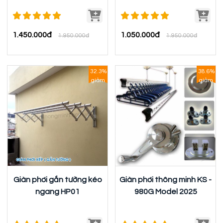
1.450.000đ
1.050.000đ
1.950.000đ
1.950.000đ
32.3%
38.6%
giảm
giảm
Giàn phơi gắn tường kéo
Giàn phơi thông minh KS -
ngang HP01
980G Model 2025