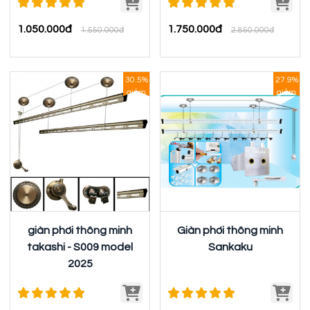
1.050.000đ
1.750.000đ
1.550.000đ
2.850.000đ
30.5%
27.9%
giảm
giảm
giàn phơi thông minh
Giàn phơi thông minh
takashi - S009 model
Sankaku
2025