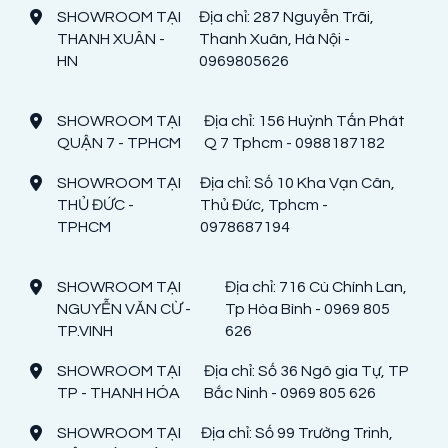
SHOWROOM TẠI
Địa chỉ: 287 Nguyễn Trãi,
THANH XUÂN -
Thanh Xuân, Hà Nội -
HN
0969805626
SHOWROOM TẠI
Địa chỉ: 156 Huỳnh Tấn Phát
QUẬN 7 - TPHCM
Q 7 Tphcm - 0988187182
SHOWROOM TẠI
Địa chỉ: Số 10 Kha Vạn Cân,
THỦ ĐỨC -
Thủ Đức, Tphcm -
TPHCM
0978687194
SHOWROOM TẠI
Địa chỉ: 716 Cù Chính Lan,
NGUYỄN VĂN CỪ -
Tp Hòa Bình - 0969 805
TP.VINH
626
SHOWROOM TẠI
Địa chỉ: Số 36 Ngô gia Tự, TP
TP - THANH HÓA
Bắc Ninh - 0969 805 626
SHOWROOM TẠI
Địa chỉ: Số 99 Trường Trinh,