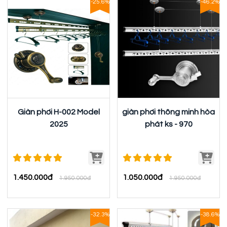
-25.6%
-46.2%
Giàn phơi H-002 Model
giàn phơi thông minh hòa
2025
phát ks - 970
1.450.000đ
1.050.000đ
1.950.000đ
1.950.000đ
-32.3%
-38.6%