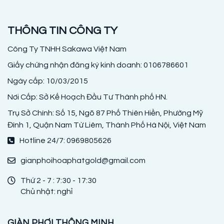
THÔNG TIN CÔNG TY
Công Ty TNHH Sakawa Việt Nam
Giấy chứng nhận đăng ký kinh doanh: 0106786601
Ngày cấp: 10/03/2015
Nơi Cấp: Sở Kế Hoạch Đầu Tư Thành phố HN.
Trụ Sở Chính: Số 15, Ngõ 87 Phố Thiên Hiền, Phường Mỹ
Đình 1, Quận Nam Từ Liêm, Thành Phố Hà Nội, Việt Nam
Hotline 24/7: 0969805626
gianphoihoaphatgold@gmail.com
Thứ 2 - 7 : 7:30 - 17:30
Chủ nhật: nghỉ
GIÀN PHƠI THÔNG MINH