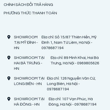
CHÍNH SÁCH ĐỔI TRẢ HÀNG
PHƯƠNG THỨC THANH TOÁN
SHOWROOM
Địa chỉ: Số 15/87 Thiên Hiền, Mỹ
TẠI MỸ ĐÌNH -
Đình 1, Nam Từ Liêm, Hà Nội -
HN
0978687194
SHOWROOM TẠI
Địa chỉ: 89 Minh Khai, Hai Bà
HAI BÀ TRƯNG -
Trưng, Hà Nội - 0969805626
HN
SHOWROOM TẠI
Địa chỉ: 126 Nguyễn Văn Cừ,
LONG BIÊN - HN
Long Biên, Hà Nội -
0978687194
SHOWROOM TẠI
Địa chỉ: 107 Vạn Phúc, Hà
HÀ ĐÔNG - HN
Đông, Hà Nội - 0978687194