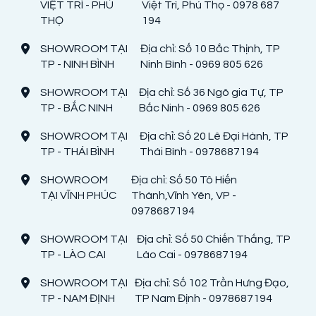
VIỆT TRÌ - PHÚ
Việt Trì, Phú Thọ - 0978 687
THỌ
194
SHOWROOM TẠI
Địa chỉ: Số 10 Bắc Thịnh, TP
TP - NINH BÌNH
Ninh Bình - 0969 805 626
SHOWROOM TẠI
Địa chỉ: Số 36 Ngô gia Tự, TP
TP - BẮC NINH
Bắc Ninh - 0969 805 626
SHOWROOM TẠI
Địa chỉ: Số 20 Lê Đại Hành, TP
TP - THÁI BÌNH
Thái Bình - 0978687194
SHOWROOM
Địa chỉ: Số 50 Tô Hiến
TẠI VĨNH PHÚC
Thành,Vĩnh Yên, VP -
0978687194
SHOWROOM TẠI
Địa chỉ: Số 50 Chiến Thắng, TP
TP - LÀO CAI
Lào Cai - 0978687194
SHOWROOM TẠI
Địa chỉ: Số 102 Trần Hưng Đạo,
TP - NAM ĐỊNH
TP Nam Định - 0978687194