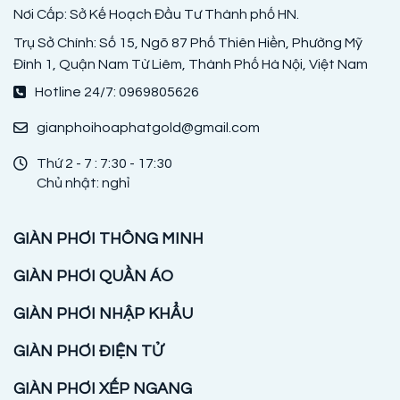
Nơi Cấp: Sở Kế Hoạch Đầu Tư Thành phố HN.
Trụ Sở Chính: Số 15, Ngõ 87 Phố Thiên Hiền, Phường Mỹ
Đình 1, Quận Nam Từ Liêm, Thành Phố Hà Nội, Việt Nam
Hotline 24/7: 0969805626
gianphoihoaphatgold@gmail.com
Thứ 2 - 7 : 7:30 - 17:30
Chủ nhật: nghỉ
GIÀN PHƠI THÔNG MINH
GIÀN PHƠI QUẦN ÁO
GIÀN PHƠI NHẬP KHẨU
GIÀN PHƠI ĐIỆN TỬ
GIÀN PHƠI XẾP NGANG