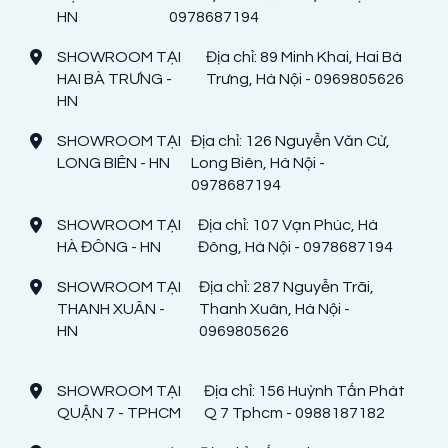
HN
0978687194
SHOWROOM TẠI
Địa chỉ: 89 Minh Khai, Hai Bà
HAI BÀ TRƯNG -
Trưng, Hà Nội - 0969805626
HN
SHOWROOM TẠI
Địa chỉ: 126 Nguyễn Văn Cừ,
LONG BIÊN - HN
Long Biên, Hà Nội -
0978687194
SHOWROOM TẠI
Địa chỉ: 107 Vạn Phúc, Hà
HÀ ĐÔNG - HN
Đông, Hà Nội - 0978687194
SHOWROOM TẠI
Địa chỉ: 287 Nguyễn Trãi,
THANH XUÂN -
Thanh Xuân, Hà Nội -
HN
0969805626
SHOWROOM TẠI
Địa chỉ: 156 Huỳnh Tấn Phát
QUẬN 7 - TPHCM
Q 7 Tphcm - 0988187182