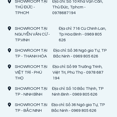
SHOWROOM TẠI
Địa chỉ: Số 10 Kha Vạn Cân,
THỦ ĐỨC -
Thủ Đức, Tphcm -
TPHCM
0978687194
SHOWROOM TẠI
Địa chỉ: 716 Cù Chính Lan,
NGUYỄN VĂN CỪ -
Tp Hòa Bình - 0969 805
TP.VINH
626
SHOWROOM TẠI
Địa chỉ: Số 36 Ngô gia Tự, TP
TP - THANH HÓA
Bắc Ninh - 0969 805 626
SHOWROOM TẠI
Địa chỉ: Số 99 Trường Trinh,
VIỆT TRÌ - PHÚ
Việt Trì, Phú Thọ - 0978 687
THỌ
194
SHOWROOM TẠI
Địa chỉ: Số 10 Bắc Thịnh, TP
TP - NINH BÌNH
Ninh Bình - 0969 805 626
SHOWROOM TẠI
Địa chỉ: Số 36 Ngô gia Tự, TP
TP - BẮC NINH
Bắc Ninh - 0969 805 626