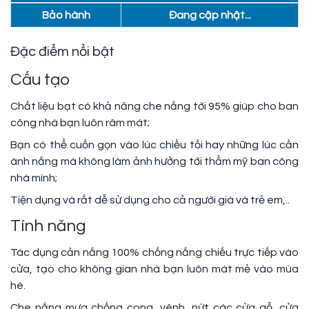
Bảo hành
Đang cập nhật...
Đặc điểm nổi bật
Cấu tạo
Chất liệu bạt có khả năng che nắng tới 95% giúp cho ban
công nhà bạn luôn râm mát;
Bạn có thể cuốn gọn vào lúc chiều tối hay những lúc cần
ánh nắng mà không làm ảnh hưởng tới thẩm mỹ ban công
nhà mình;
Tiện dụng và rất dễ sử dụng cho cả người già và trẻ em,..
Tính năng
Tác dụng cản nắng 100% chống nắng chiếu trực tiếp vào
cửa, tạo cho không gian nhà bạn luôn mát mẻ vào mùa
hè.
Che nắng mưa chống cong, vênh, nứt các cửa gỗ, cửa