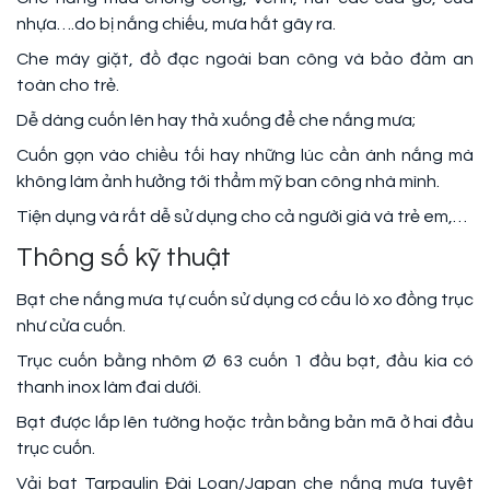
nhựa….do bị nắng chiếu, mưa hắt gây ra.
Che máy giặt, đồ đạc ngoài ban công và bảo đảm an
toàn cho trẻ.
Dễ dàng cuốn lên hay thả xuống để che nắng mưa;
Cuốn gọn vào chiều tối hay những lúc cần ánh nắng mà
không làm ảnh hưởng tới thẩm mỹ ban công nhà mình.
Tiện dụng và rất dễ sử dụng cho cả người già và trẻ em,…
Thông số kỹ thuật
Bạt che nắng mưa tự cuốn sử dụng cơ cấu lò xo đồng trục
như cửa cuốn.
Trục cuốn bằng nhôm Ø 63 cuốn 1 đầu bạt, đầu kia có
thanh inox làm đai dưới.
Bạt được lắp lên tường hoặc trần bằng bản mã ở hai đầu
trục cuốn.
Vải bạt Tarpaulin Đài Loan/Japan che nắng mưa tuyệt