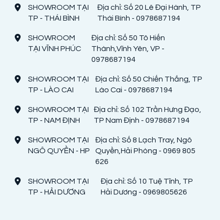
SHOWROOM TẠI
Địa chỉ: Số 20 Lê Đại Hành, TP
TP - THÁI BÌNH
Thái Bình - 0978687194
SHOWROOM
Địa chỉ: Số 50 Tô Hiến
TẠI VĨNH PHÚC
Thành,Vĩnh Yên, VP -
0978687194
SHOWROOM TẠI
Địa chỉ: Số 50 Chiến Thắng, TP
TP - LÀO CAI
Lào Cai - 0978687194
SHOWROOM TẠI
Địa chỉ: Số 102 Trần Hưng Đạo,
TP - NAM ĐỊNH
TP Nam Định - 0978687194
SHOWROOM TẠI
Địa chỉ: Số 8 Lạch Tray, Ngô
NGÔ QUYỀN - HP
Quyền,Hải Phòng - 0969 805
626
SHOWROOM TẠI
Địa chỉ: Số 10 Tuệ Tĩnh, TP
TP - HẢI DƯƠNG
Hải Dương - 0969805626