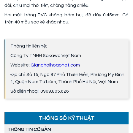
đối, chịu mọi thời tiết, chống nắng chiếu.
Hai mặt tráng PVC không bám bụi, độ dày 0.45mm. Có
trên 40 mầu sọc kẻ khác nhau.
Thông tin liên hệ:
Công Ty TNHH Sakawa Việt Nam
Website:
Gianphoihoaphat.com
Địa chỉ: Số 15, Ngõ 87 Phố Thiên Hiền, Phường Mỹ Đình
1, Quận Nam Từ Liêm, Thành Phố Hà Nội, Việt Nam
Số điện thoại: 0969.805.626
THÔNG SỐ KỸ THUẬT
THÔNG TIN CƠ BẢN