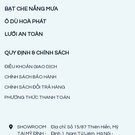
BẠT CHE NẮNG MƯA
Ô DÙ HOÀ PHÁT
LƯỚI AN TOÀN
QUY ĐỊNH & CHÍNH SÁCH
ĐIỀU KHOẢN GIAO DỊCH
CHÍNH SÁCH BẢO HÀNH
CHÍNH SÁCH ĐỔI TRẢ HÀNG
PHƯƠNG THỨC THANH TOÁN
SHOWROOM
Địa chỉ: Số 15/87 Thiên Hiền, Mỹ
TẠI MỸ ĐÌNH -
Đình 1, Nam Từ Liêm, Hà Nội -