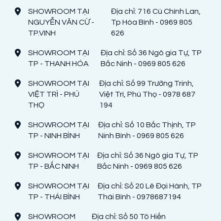
SHOWROOM TẠI
Địa chỉ: 716 Cù Chính Lan,
NGUYỄN VĂN CỪ -
Tp Hòa Bình - 0969 805
TP.VINH
626
SHOWROOM TẠI
Địa chỉ: Số 36 Ngô gia Tự, TP
TP - THANH HÓA
Bắc Ninh - 0969 805 626
SHOWROOM TẠI
Địa chỉ: Số 99 Trường Trinh,
VIỆT TRÌ - PHÚ
Việt Trì, Phú Thọ - 0978 687
THỌ
194
SHOWROOM TẠI
Địa chỉ: Số 10 Bắc Thịnh, TP
TP - NINH BÌNH
Ninh Bình - 0969 805 626
SHOWROOM TẠI
Địa chỉ: Số 36 Ngô gia Tự, TP
TP - BẮC NINH
Bắc Ninh - 0969 805 626
SHOWROOM TẠI
Địa chỉ: Số 20 Lê Đại Hành, TP
TP - THÁI BÌNH
Thái Bình - 0978687194
SHOWROOM
Địa chỉ: Số 50 Tô Hiến