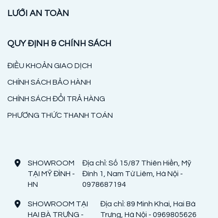
LƯỚI AN TOÀN
QUY ĐỊNH & CHÍNH SÁCH
ĐIỀU KHOẢN GIAO DỊCH
CHÍNH SÁCH BẢO HÀNH
CHÍNH SÁCH ĐỔI TRẢ HÀNG
PHƯƠNG THỨC THANH TOÁN
SHOWROOM
Địa chỉ: Số 15/87 Thiên Hiền, Mỹ
TẠI MỸ ĐÌNH -
Đình 1, Nam Từ Liêm, Hà Nội -
HN
0978687194
SHOWROOM TẠI
Địa chỉ: 89 Minh Khai, Hai Bà
HAI BÀ TRƯNG -
Trưng, Hà Nội - 0969805626