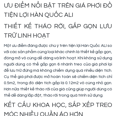
ƯU ĐIỂM NỔI BẬT TRÊN GIÁ PHƠI ĐỒ
TIỆN LỢI HÀN QUỐC ALI
THIẾT KẾ THÁO RỜI, GẤP GỌN LƯU
TRỮ LINH HOẠT
Một ưu điểm đáng được chú ý trên tiện lợi Hàn Quốc ALI so
với các sản phẩm cùng loại khác chính là thiết kế gấp gọn,
đóng mở vô cùng dễ dàng và linh hoạt. Khi không sử dụng
người dùng có thể gấp gọn 6 nhánh treo của giá phơi lại
để lưu trữ đứng mà không chiếm dụng quá nhiều diện tích.
Cụ thể giá phơi được mở hoàn toàn sẽ chiếm diện tích chỉ
0.5m2, trong đó diện tích gấp là 0.12m2 vô cùng nhỏ gọn.
Hơn nữa thiết kế tháo rời của giá cũng giúp người dùng có
thể dễ dàng lắp đặt, tháo rời trong quá trình sử dụng.
KẾT CẤU KHOA HỌC, SẮP XẾP TREO
MÓC NHIỀU QUẦN ÁO HƠN