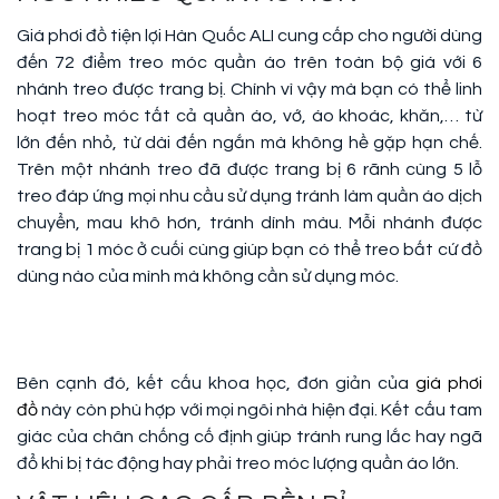
Giá phơi đồ tiện lợi Hàn Quốc ALI cung cấp cho người dùng
đến 72 điểm treo móc quần áo trên toàn bộ giá với 6
nhánh treo được trang bị. Chính vì vậy mà bạn có thể linh
hoạt treo móc tất cả quần áo, vớ, áo khoác, khăn,… từ
lớn đến nhỏ, từ dài đến ngắn mà không hề gặp hạn chế.
Trên một nhánh treo đã được trang bị 6 rãnh cùng 5 lỗ
treo đáp ứng mọi nhu cầu sử dụng tránh làm quần áo dịch
chuyển, mau khô hơn, tránh dính màu. Mỗi nhánh được
trang bị 1 móc ở cuối cùng giúp bạn có thể treo bất cứ đồ
dùng nào của mình mà không cần sử dụng móc.
Bên cạnh đó, kết cấu khoa học, đơn giản của
giá phơi
đồ
này còn phù hợp với mọi ngôi nhà hiện đại. Kết cấu tam
giác của chân chống cố định giúp tránh rung lắc hay ngã
đổ khi bị tác động hay phải treo móc lượng quần áo lớn.