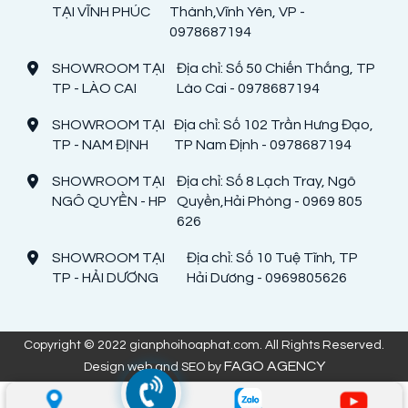
TẠI VĨNH PHÚC
Thành,Vĩnh Yên, VP -
0978687194
SHOWROOM TẠI
Địa chỉ: Số 50 Chiến Thắng, TP
TP - LÀO CAI
Lào Cai - 0978687194
SHOWROOM TẠI
Địa chỉ: Số 102 Trần Hưng Đạo,
TP - NAM ĐỊNH
TP Nam Định - 0978687194
SHOWROOM TẠI
Địa chỉ: Số 8 Lạch Tray, Ngô
NGÔ QUYỀN - HP
Quyền,Hải Phòng - 0969 805
626
SHOWROOM TẠI
Địa chỉ: Số 10 Tuệ Tĩnh, TP
TP - HẢI DƯƠNG
Hải Dương - 0969805626
Copyright © 2022 gianphoihoaphat.com. All Rights Reserved.
FAGO AGENCY
Design web and SEO by