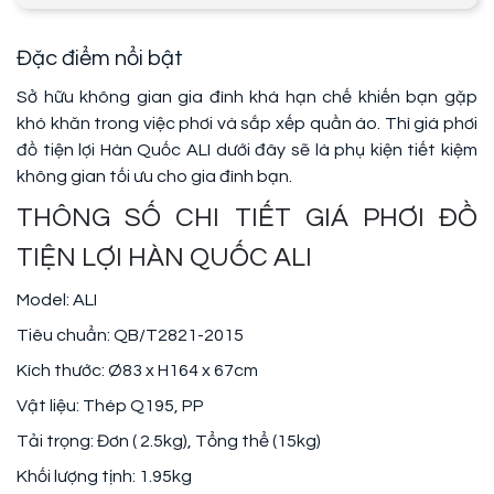
Đặc điểm nổi bật
Sở hữu không gian gia đình khá hạn chế khiến bạn gặp
khó khăn trong việc phơi và sắp xếp quần áo. Thì giá phơi
đồ tiện lợi Hàn Quốc ALI dưới đây sẽ là phụ kiện tiết kiệm
không gian tối ưu cho gia đình bạn.
THÔNG SỐ CHI TIẾT GIÁ PHƠI ĐỒ
TIỆN LỢI HÀN QUỐC ALI
Model: ALI
Tiêu chuẩn: QB/T2821-2015
Kích thước: Ø83 x H164 x 67cm
Vật liệu: Thép Q195, PP
Tải trọng: Đơn ( 2.5kg), Tổng thể (15kg)
Khối lượng tịnh: 1.95kg