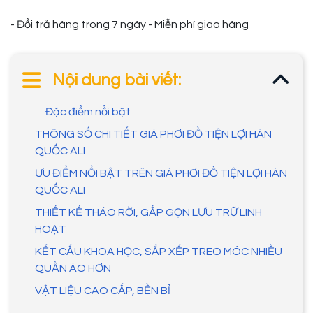
- Đổi trả hàng trong 7 ngày - Miễn phí giao hàng
Nội dung bài viết:
Đặc điểm nổi bật
THÔNG SỐ CHI TIẾT GIÁ PHƠI ĐỒ TIỆN LỢI HÀN
QUỐC ALI
ƯU ĐIỂM NỔI BẬT TRÊN GIÁ PHƠI ĐỒ TIỆN LỢI HÀN
QUỐC ALI
THIẾT KẾ THÁO RỜI, GẤP GỌN LƯU TRỮ LINH
HOẠT
KẾT CẤU KHOA HỌC, SẮP XẾP TREO MÓC NHIỀU
QUẦN ÁO HƠN
VẬT LIỆU CAO CẤP, BỀN BỈ