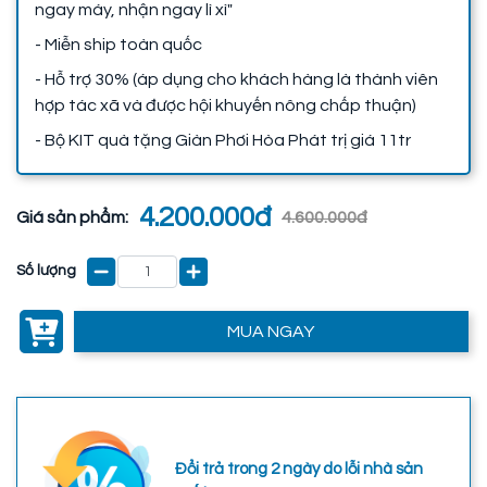
ngay máy, nhận ngay lì xì"
- Miễn ship toàn quốc
- Hỗ trợ 30% (áp dụng cho khách hàng là thành viên
hợp tác xã và được hội khuyến nông chấp thuận)
- Bộ KIT quà tặng Giàn Phơi Hòa Phát trị giá 11tr
4.200.000đ
Giá sản phẩm:
4.600.000đ
Số lượng
MUA NGAY
Đổi trả trong 2 ngày do lỗi nhà sản