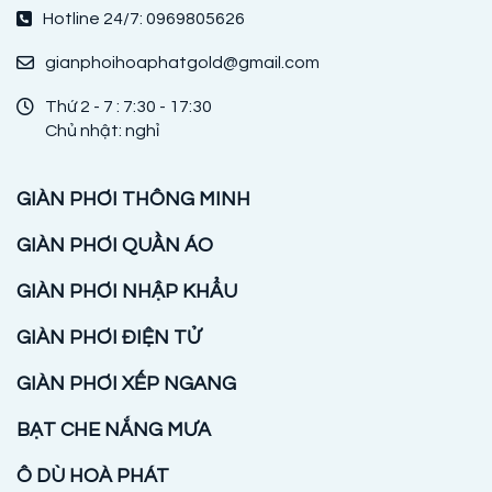
Hotline 24/7: 0969805626
gianphoihoaphatgold@gmail.com
Thứ 2 - 7 : 7:30 - 17:30
Chủ nhật: nghỉ
GIÀN PHƠI THÔNG MINH
GIÀN PHƠI QUẦN ÁO
GIÀN PHƠI NHẬP KHẨU
GIÀN PHƠI ĐIỆN TỬ
GIÀN PHƠI XẾP NGANG
BẠT CHE NẮNG MƯA
Ô DÙ HOÀ PHÁT