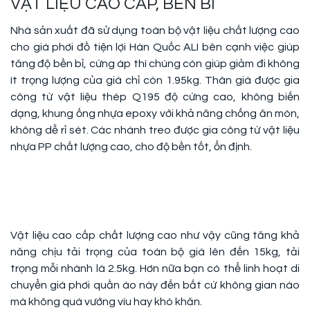
VẬT LIỆU CAO CẤP, BỀN BỈ
Nhà sản xuất đã sử dụng toàn bộ vật liệu chất lượng cao
cho giá phơi đồ tiện lợi Hàn Quốc ALI bên cạnh việc giúp
tăng độ bền bỉ, cứng áp thì chúng còn giúp giảm đi không
ít trọng lượng của giá chỉ còn 1.95kg. Thân giá được gia
công từ vật liệu thép Q195 độ cứng cao, không biến
dạng, khung ống nhựa epoxy với khả năng chống ăn mòn,
không dễ rỉ sét. Các nhánh treo được gia công từ vật liệu
nhựa PP chất lượng cao, cho độ bền tốt, ổn định.
Vật liệu cao cấp chất lượng cao như vậy cũng tăng khả
năng chịu tải trọng của toàn bộ giá lên đến 15kg, tải
trọng mỗi nhánh là 2.5kg. Hơn nữa bạn có thể linh hoạt di
chuyển giá phơi quần áo này đến bất cứ không gian nào
mà không quá vướng víu hay khó khăn.