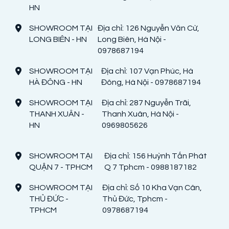
HN
SHOWROOM TẠI
Địa chỉ: 126 Nguyễn Văn Cừ,
LONG BIÊN - HN
Long Biên, Hà Nội -
0978687194
SHOWROOM TẠI
Địa chỉ: 107 Vạn Phúc, Hà
HÀ ĐÔNG - HN
Đông, Hà Nội - 0978687194
SHOWROOM TẠI
Địa chỉ: 287 Nguyễn Trãi,
THANH XUÂN -
Thanh Xuân, Hà Nội -
HN
0969805626
SHOWROOM TẠI
Địa chỉ: 156 Huỳnh Tấn Phát
QUẬN 7 - TPHCM
Q 7 Tphcm - 0988187182
SHOWROOM TẠI
Địa chỉ: Số 10 Kha Vạn Cân,
THỦ ĐỨC -
Thủ Đức, Tphcm -
TPHCM
0978687194