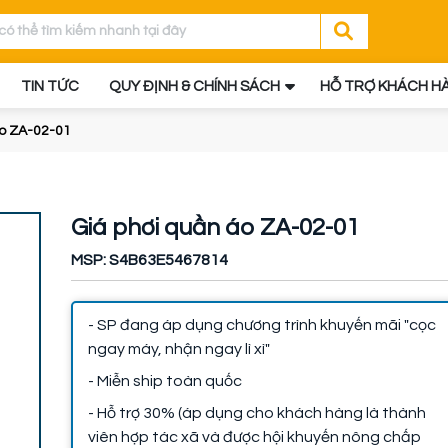
TIN TỨC
QUY ĐỊNH & CHÍNH SÁCH
HỖ TRỢ KHÁCH H
áo ZA-02-01
Giá phơi quần áo ZA-02-01
MSP: S4B63E5467814
- SP đang áp dụng chương trình khuyến mãi "cọc
ngay máy, nhận ngay lì xì"
- Miễn ship toàn quốc
- Hỗ trợ 30% (áp dụng cho khách hàng là thành
viên hợp tác xã và được hội khuyến nông chấp