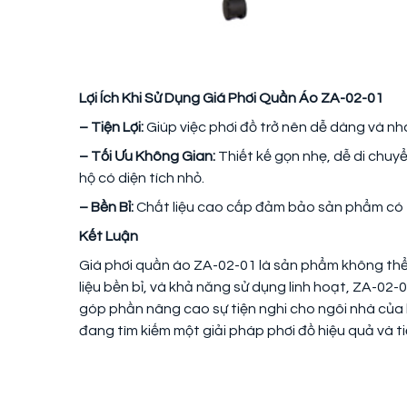
Lợi Ích Khi Sử Dụng Giá Phơi Quần Áo ZA-02-01
– Tiện Lợi:
Giúp việc phơi đồ trở nên dễ dàng và nha
– Tối Ưu Không Gian:
Thiết kế gọn nhẹ, dễ di chuyể
hộ có diện tích nhỏ.
– Bền Bỉ:
Chất liệu cao cấp đảm bảo sản phẩm có th
Kết Luận
Giá phơi quần áo ZA-02-01 là sản phẩm không thể t
liệu bền bỉ, và khả năng sử dụng linh hoạt, ZA-0
góp phần nâng cao sự tiện nghi cho ngôi nhà của
đang tìm kiếm một giải pháp phơi đồ hiệu quả và ti