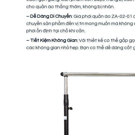
cho quần áo thẳng thớm, không bị nhăn.
– Dễ Dàng Di Chuyển
: Giá phơi quần áo ZA-02-01 
chuyển sản phẩm đến vị trí mong muốn mà không cầ
phơi ổn định tại chỗ khi cần.
– Tiết Kiệm Không Gian
: Với thiết kế có thể gấp 
các không gian nhỏ hẹp. Bạn có thể dễ dàng cất g