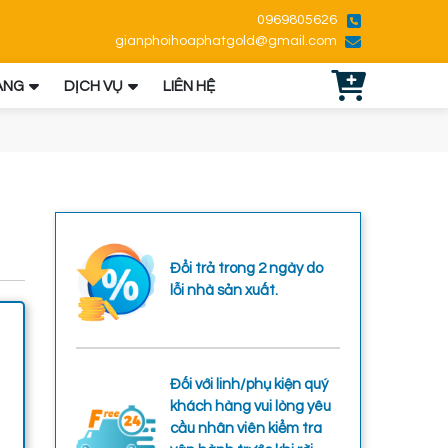
0969805626
gianphoihoaphatgold@gmail.com
ÀNG
DỊCH VỤ
LIÊN HỆ
Đổi trả trong 2 ngày do
lỗi nhà sản xuất.
Đối với linh/phụ kiện quý
khách hàng vui lòng yêu
cầu nhân viên kiểm tra