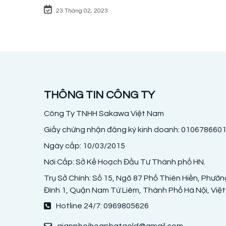
23 Tháng 02, 2023
THÔNG TIN CÔNG TY
Công Ty TNHH Sakawa Việt Nam
Giấy chứng nhận đăng ký kinh doanh: 010678660
Ngày cấp: 10/03/2015
Nơi Cấp: Sở Kế Hoạch Đầu Tư Thành phố HN.
Trụ Sở Chính: Số 15, Ngõ 87 Phố Thiên Hiền, Phườ
Đình 1, Quận Nam Từ Liêm, Thành Phố Hà Nội, Việ
Hotline 24/7: 0969805626
gianphoihoaphatgold@gmail.com