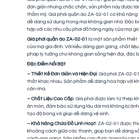
đơn giản nhưng chắc chắn, sản phẩm này được làm
thẩm mỹ. Giá phơi quần áo ZA-02-01 có khả năng đi
dễ dàng sử dụng trong mọi không gian nhà. Đặc bi
hợp với các nhu cầu phơi đồ hàng ngày của mọi gia
Giá phơi quần áo ZA-02-01
là một sản phẩm thiết t
của mọi gia đình. Với kiểu dáng gọn gàng, chất liệu
pháp lý tưởng cho không gian sống hiện đại, đặc b
Đặc Điểm Nổi Bật
– Thiết Kế Đơn Giản và Hiện Đại
: Giá phơi ZA-02-01
thất khác nhau. Sản phẩm dễ dàng hòa hợp với kh
căn nhà.
– Chất Liệu Cao Cấp
: Giá phơi được làm từ thép 
ăn mòn, đảm bảo sử dụng lâu dài mà không bị ảnh h
tạo độ bóng và giúp dễ dàng vệ sinh.
– Khả Năng Chứa Đồ Linh Hoạt
: ZA-02-01 được thi
khoảng cách giữa các thanh, giúp bạn dễ dàng 
cách gọn gàng. Sản phẩm còn được trang bị các 