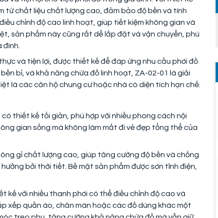
 từ chất liệu chất lượng cao, đảm bảo độ bền và tính
ều chỉnh độ cao linh hoạt, giúp tiết kiệm không gian và
ệt, sản phẩm này cũng rất dễ lắp đặt và vận chuyển, phù
 đình.
hực và tiện lợi, được thiết kế để đáp ứng nhu cầu phơi đồ
 bền bỉ, và khả năng chứa đồ linh hoạt, ZA-02-01 là giải
iệt là các căn hộ chung cư hoặc nhà có diện tích hạn chế.
 có thiết kế tối giản, phù hợp với nhiều phong cách nội
ông gian sống mà không làm mất đi vẻ đẹp tổng thể của
không gỉ chất lượng cao, giúp tăng cường độ bền và chống
ưởng bởi thời tiết. Bề mặt sản phẩm được sơn tĩnh điện,
ết kế với nhiều thanh phơi có thể điều chỉnh độ cao và
sắp xếp quần áo, chăn màn hoặc các đồ dùng khác một
móc treo phụ, tăng cường khả năng chứa đồ mà vẫn giữ