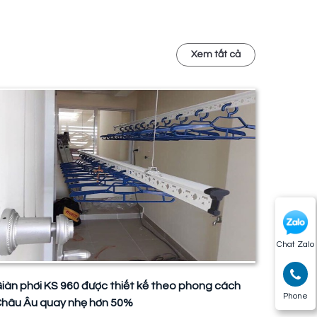
Xem tất cả
Chat Zalo
iàn phơi KS 960 được thiết kế theo phong cách
Phone
hâu Âu quay nhẹ hơn 50%