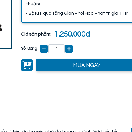
thuận)
- Bộ KIT quà tặng Giàn Phơi Hòa Phát trị giá 11tr
1.250.000đ
Giá sản phẩm:
Số lượng
MUA NGAY
 và tiện lợi cho việc phơi đồ trong gia đình. Với thiết kế