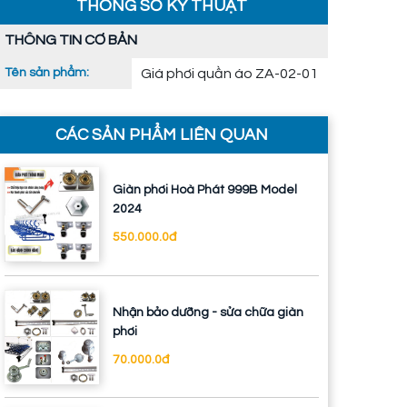
THÔNG SỐ KỸ THUẬT
THÔNG TIN CƠ BẢN
Tên sản phẩm:
Giá phơi quần áo ZA-02-01
CÁC SẢN PHẨM LIÊN QUAN
Giàn phơi Hoà Phát 999B Model
2024
550.000.0đ
Nhận bảo dưỡng - sửa chữa giàn
phơi
70.000.0đ