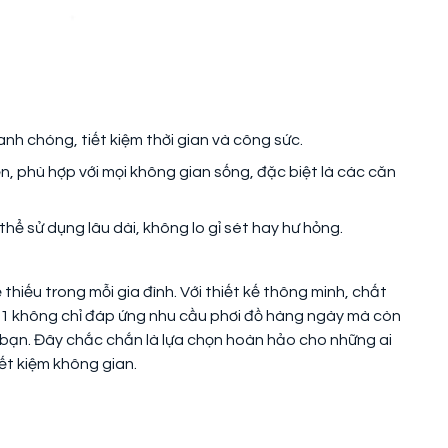
nh chóng, tiết kiệm thời gian và công sức.
n, phù hợp với mọi không gian sống, đặc biệt là các căn
ể sử dụng lâu dài, không lo gỉ sét hay hư hỏng.
hiếu trong mỗi gia đình. Với thiết kế thông minh, chất
2-01 không chỉ đáp ứng nhu cầu phơi đồ hàng ngày mà còn
 bạn. Đây chắc chắn là lựa chọn hoàn hảo cho những ai
ết kiệm không gian.