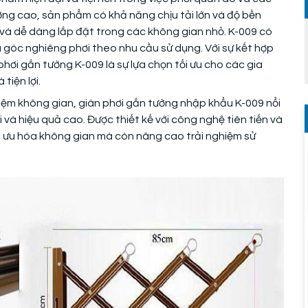
lượng cao, sản phẩm có khả năng chịu tải lớn và độ bền
 và dễ dàng lắp đặt trong các không gian nhỏ. K-009 có
à góc nghiêng phơi theo nhu cầu sử dụng. Với sự kết hợp
phơi gắn tường K-009 là sự lựa chọn tối ưu cho các gia
tiện lợi.
 kiệm không gian, giàn phơi gắn tường nhập khẩu K-009 nổi
i và hiệu quả cao. Được thiết kế với công nghệ tiên tiến và
i ưu hóa không gian mà còn nâng cao trải nghiệm sử