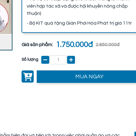
viên hợp tác xã và được hội khuyến nông chấp
thuận)
- Bộ KIT quà tặng Giàn Phơi Hòa Phát trị giá 11tr
1.750.000đ
Giá sản phẩm:
2.850.000đ
Số lượng
MUA NGAY
ẩm hiện đại và tiện ích trong việc phơi quần áo và các