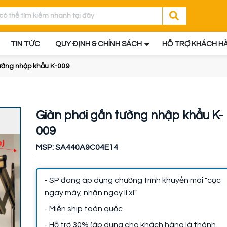
TIN TỨC
QUY ĐỊNH & CHÍNH SÁCH
HỖ TRỢ KHÁCH H
ường nhập khẩu K-009
Giàn phơi gắn tường nhập khẩu K-
009
MSP: SA440A9C04E14
- SP đang áp dụng chương trình khuyến mãi "cọc
ngay máy, nhận ngay lì xì"
- Miễn ship toàn quốc
- Hỗ trợ 30% (áp dụng cho khách hàng là thành