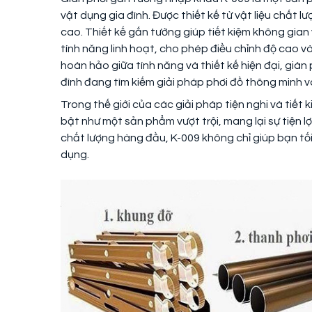
vật dụng gia đình. Được thiết kế từ vật liệu chất 
cao. Thiết kế gắn tường giúp tiết kiệm không gian
tính năng linh hoạt, cho phép điều chỉnh độ cao v
hoàn hảo giữa tính năng và thiết kế hiện đại, giàn 
đình đang tìm kiếm giải pháp phơi đồ thông minh và 
Trong thế giới của các giải pháp tiện nghi và tiết
bật như một sản phẩm vượt trội, mang lại sự tiện lợ
chất lượng hàng đầu, K-009 không chỉ giúp bạn tố
dụng.