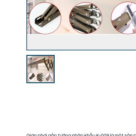
Giàn phơi gắn tường nhập khẩu K-009 là một sản ph