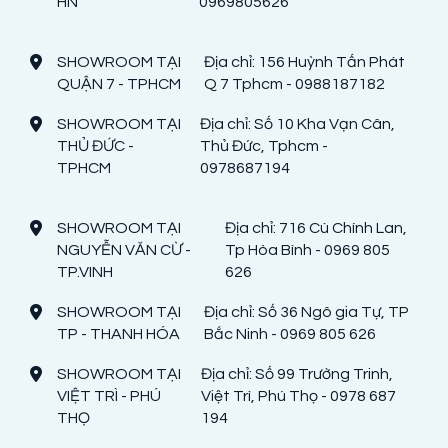
HN
0969805626
SHOWROOM TẠI
Địa chỉ: 156 Huỳnh Tấn Phát
QUẬN 7 - TPHCM
Q 7 Tphcm - 0988187182
SHOWROOM TẠI
Địa chỉ: Số 10 Kha Vạn Cân,
THỦ ĐỨC -
Thủ Đức, Tphcm -
TPHCM
0978687194
SHOWROOM TẠI
Địa chỉ: 716 Cù Chính Lan,
NGUYỄN VĂN CỪ -
Tp Hòa Bình - 0969 805
TP.VINH
626
SHOWROOM TẠI
Địa chỉ: Số 36 Ngô gia Tự, TP
TP - THANH HÓA
Bắc Ninh - 0969 805 626
SHOWROOM TẠI
Địa chỉ: Số 99 Trường Trinh,
VIỆT TRÌ - PHÚ
Việt Trì, Phú Thọ - 0978 687
THỌ
194