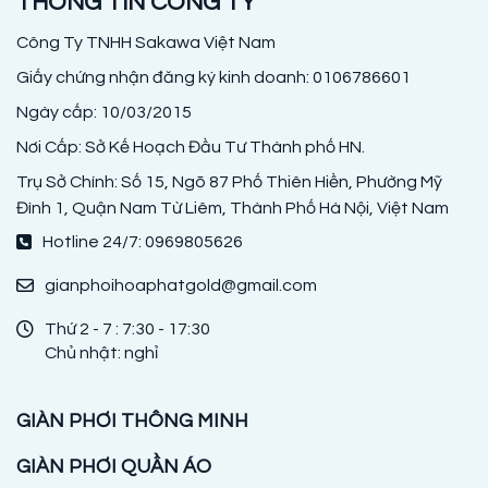
THÔNG TIN CÔNG TY
Công Ty TNHH Sakawa Việt Nam
Giấy chứng nhận đăng ký kinh doanh: 0106786601
Ngày cấp: 10/03/2015
Nơi Cấp: Sở Kế Hoạch Đầu Tư Thành phố HN.
Trụ Sở Chính: Số 15, Ngõ 87 Phố Thiên Hiền, Phường Mỹ
Đình 1, Quận Nam Từ Liêm, Thành Phố Hà Nội, Việt Nam
Hotline 24/7: 0969805626
gianphoihoaphatgold@gmail.com
Thứ 2 - 7 : 7:30 - 17:30
Chủ nhật: nghỉ
GIÀN PHƠI THÔNG MINH
GIÀN PHƠI QUẦN ÁO