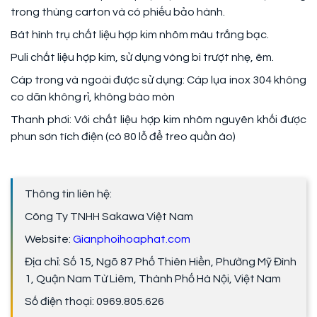
trong thùng carton và có phiếu bảo hành.
Bát hình trụ chất liệu hợp kim nhôm màu trắng bạc.
Puli chất liệu hợp kim, sử dụng vòng bi trượt nhẹ, êm.
Cáp trong và ngoài được sử dụng: Cáp lụa inox 304 không
co dãn không rỉ, không bào mòn
Thanh phơi: Với chất liệu hợp kim nhôm nguyên khối được
phun sơn tích điện (có 80 lỗ để treo quần áo)
Thông tin liên hệ:
Công Ty TNHH Sakawa Việt Nam
Website:
Gianphoihoaphat.com
Địa chỉ: Số 15, Ngõ 87 Phố Thiên Hiền, Phường Mỹ Đình
1, Quận Nam Từ Liêm, Thành Phố Hà Nội, Việt Nam
Số điện thoại: 0969.805.626