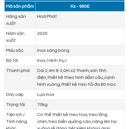
Mã sản phẩm
Ks - 980E
Hãng sản
Hoà Phát
xuất
Năm sản
2020
xuất
Màu sắc
Inox sáng bóng
Bộ tời
Inox ( Hình trụ )
Thanh phơi
Dài 2,4m & 3,0m x2 thanh,sơn tĩnh
điện,thiết kế theo hình dầm cầu,cạnh
hình vuông,thiết kế treo tối đa 80 móc
Dây cáp
Lụa inox
Trọng tải
70kg
Tiện ích /
Có thể thiết kế treo hoa,treo lồng
Tính năng
chim,treo biển quảng cáo,nâng lên hạ
khác
xuống rễ dàng,tiết kiệm không gian