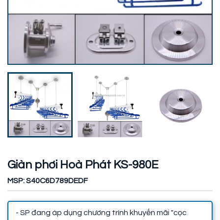
Giàn phơi Hoà Phát KS-980E
MSP: S40C6D789DEDF
- SP đang áp dụng chương trình khuyến mãi "cọc