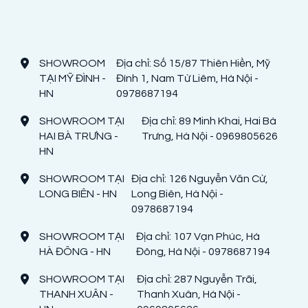
SHOWROOM
Địa chỉ: Số 15/87 Thiên Hiền, Mỹ
TẠI MỸ ĐÌNH -
Đình 1, Nam Từ Liêm, Hà Nội -
HN
0978687194
SHOWROOM TẠI
Địa chỉ: 89 Minh Khai, Hai Bà
HAI BÀ TRƯNG -
Trưng, Hà Nội - 0969805626
HN
SHOWROOM TẠI
Địa chỉ: 126 Nguyễn Văn Cừ,
LONG BIÊN - HN
Long Biên, Hà Nội -
0978687194
SHOWROOM TẠI
Địa chỉ: 107 Vạn Phúc, Hà
HÀ ĐÔNG - HN
Đông, Hà Nội - 0978687194
SHOWROOM TẠI
Địa chỉ: 287 Nguyễn Trãi,
THANH XUÂN -
Thanh Xuân, Hà Nội -