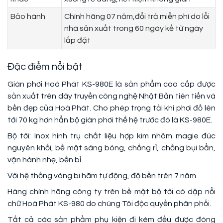
Bảo hành
Chính hãng 07 năm,đổi trả miễn phí do lỗi
nhà sản xuất trong 60 ngày kể từ ngày
lắp đặt
Đặc điểm nổi bật
Giàn phơi Hoà Phát KS-980E là sản phẩm cao cấp được
sản xuất trên dây truyền công nghệ Nhật Bản tiên tiến và
bền đẹp của Hoà Phát. Cho phép trọng tải khi phơi đồ lên
tới 70 kg hơn hẳn bộ giàn phơi thế hệ trước đó là KS-980E.
Bộ tời: Inox hình trụ chất liệu hợp kim nhôm magie đúc
nguyên khối, bề mặt sáng bóng, chống rỉ, chống bụi bẩn,
vận hành nhẹ, bền bỉ.
Với hệ thống vòng bi hãm tự động, độ bền trên 7 năm.
Hàng chính hãng công ty trên bề mặt bộ tời có dập nổi
chữ Hoà Phát KS-980 do chúng Tôi độc quyền phân phối.
Tất cả các sản phẩm phụ kiện đi kèm đều được đóng