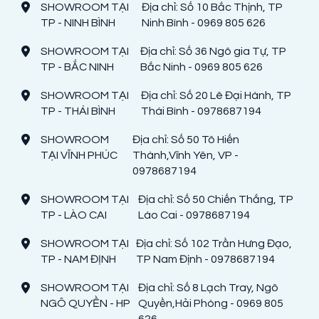
SHOWROOM TẠI
Địa chỉ: Số 10 Bắc Thịnh, TP
TP - NINH BÌNH
Ninh Bình - 0969 805 626
SHOWROOM TẠI
Địa chỉ: Số 36 Ngô gia Tự, TP
TP - BẮC NINH
Bắc Ninh - 0969 805 626
SHOWROOM TẠI
Địa chỉ: Số 20 Lê Đại Hành, TP
TP - THÁI BÌNH
Thái Bình - 0978687194
SHOWROOM
Địa chỉ: Số 50 Tô Hiến
TẠI VĨNH PHÚC
Thành,Vĩnh Yên, VP -
0978687194
SHOWROOM TẠI
Địa chỉ: Số 50 Chiến Thắng, TP
TP - LÀO CAI
Lào Cai - 0978687194
SHOWROOM TẠI
Địa chỉ: Số 102 Trần Hưng Đạo,
TP - NAM ĐỊNH
TP Nam Định - 0978687194
SHOWROOM TẠI
Địa chỉ: Số 8 Lạch Tray, Ngô
NGÔ QUYỀN - HP
Quyền,Hải Phòng - 0969 805
626