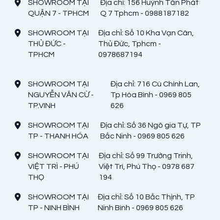
SHOWROOM TẠI
Địa chỉ: 156 Huỳnh Tấn Phát
QUẬN 7 - TPHCM
Q 7 Tphcm - 0988187182
SHOWROOM TẠI
Địa chỉ: Số 10 Kha Vạn Cân,
THỦ ĐỨC -
Thủ Đức, Tphcm -
TPHCM
0978687194
SHOWROOM TẠI
Địa chỉ: 716 Cù Chính Lan,
NGUYỄN VĂN CỪ -
Tp Hòa Bình - 0969 805
TP.VINH
626
SHOWROOM TẠI
Địa chỉ: Số 36 Ngô gia Tự, TP
TP - THANH HÓA
Bắc Ninh - 0969 805 626
SHOWROOM TẠI
Địa chỉ: Số 99 Trường Trinh,
VIỆT TRÌ - PHÚ
Việt Trì, Phú Thọ - 0978 687
THỌ
194
SHOWROOM TẠI
Địa chỉ: Số 10 Bắc Thịnh, TP
TP - NINH BÌNH
Ninh Bình - 0969 805 626