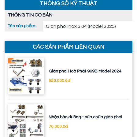
THÔNG SỐ KỸ THUẬT
THÔNG TIN CƠ BẢN
Tên sản phẩm:
Giàn phơi Inox 3.04 (Model 2025)
CÁC SẢN PHẨM LIÊN QUAN
Giàn phơi Hoà Phát 999B Model 2024
550.000.0đ
Nhận bảo dưỡng - sửa chữa giàn phơi
70.000.0đ