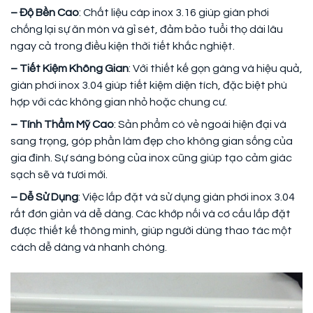
– Độ Bền Cao
: Chất liệu cáp inox 3.16 giúp giàn phơi
chống lại sự ăn mòn và gỉ sét, đảm bảo tuổi thọ dài lâu
ngay cả trong điều kiện thời tiết khắc nghiệt.
– Tiết Kiệm Không Gian
: Với thiết kế gọn gàng và hiệu quả,
giàn phơi inox 3.04 giúp tiết kiệm diện tích, đặc biệt phù
hợp với các không gian nhỏ hoặc chung cư.
– Tính Thẩm Mỹ Cao
: Sản phẩm có vẻ ngoài hiện đại và
sang trọng, góp phần làm đẹp cho không gian sống của
gia đình. Sự sáng bóng của inox cũng giúp tạo cảm giác
sạch sẽ và tươi mới.
– Dễ Sử Dụng
: Việc lắp đặt và sử dụng giàn phơi inox 3.04
rất đơn giản và dễ dàng. Các khớp nối và cơ cấu lắp đặt
được thiết kế thông minh, giúp người dùng thao tác một
cách dễ dàng và nhanh chóng.