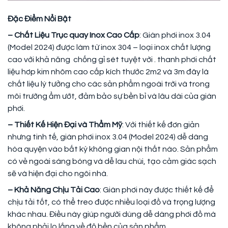
Đặc Điểm Nổi Bật
– Chất Liệu Trục quay Inox Cao Cấp
: Giàn phơi inox 3.04
(Model 2024) được làm từ inox 304 – loại inox chất lượng
cao với khả năng chống gỉ sét tuyệt vời . thanh phơi chất
liệu hơp kim nhôm cao cấp kích thước 2m2 và 3m đây là
chất liệu lý tưởng cho các sản phẩm ngoài trời và trong
môi trường ẩm ướt, đảm bảo sự bền bỉ và lâu dài của giàn
phơi.
– Thiết Kế Hiện Đại và Thẩm Mỹ
: Với thiết kế đơn giản
nhưng tinh tế, giàn phơi inox 3.04 (Model 2024) dễ dàng
hòa quyện vào bất kỳ không gian nội thất nào. Sản phẩm
có vẻ ngoài sáng bóng và dễ lau chùi, tạo cảm giác sạch
sẽ và hiện đại cho ngôi nhà.
– Khả Năng Chịu Tải Cao
: Giàn phơi này được thiết kế để
chịu tải tốt, có thể treo được nhiều loại đồ và trọng lượng
khác nhau. Điều này giúp người dùng dễ dàng phơi đồ mà
không phải lo lắng về độ bền của sản phẩm.