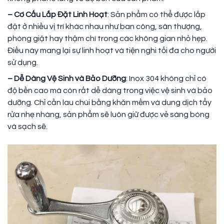
– Cơ Cấu Lắp Đặt Linh Hoạt
: Sản phẩm có thể được lắp
đặt ở nhiều vị trí khác nhau như ban công, sân thượng,
phòng giặt hay thậm chí trong các không gian nhỏ hẹp.
Điều này mang lại sự linh hoạt và tiện nghi tối đa cho người
sử dụng.
– Dễ Dàng Vệ Sinh và Bảo Dưỡng
: Inox 304 không chỉ có
độ bền cao mà còn rất dễ dàng trong việc vệ sinh và bảo
dưỡng. Chỉ cần lau chùi bằng khăn mềm và dung dịch tẩy
rửa nhẹ nhàng, sản phẩm sẽ luôn giữ được vẻ sáng bóng
và sạch sẽ.