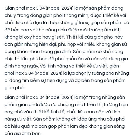
Giàn phơi Inox 3.04 (Model 2024) là một sản phẩm đáng
chú ý trong dòng giàn phơi thông minh, được thiết kế với
chất liệu chủ đạo là thép không gỉ Inox, giúp sản phẩm có
độ bền cao và khả năng chịu được môi trường ẩm ướt,
không bị oxy hóa hay gỉ sét. Thiết kế của giàn phơi này
đơn giản nhưng hiện đại, phù hợp với nhiều không gian sử
dụng khác nhau trong gia đình. Sản phẩm có khả năng
chịu tải lớn, phù hợp để phơi quần áo và các vật dụng gia
đình hàng ngày. Với tính năng và thiết kế ưu việt, giàn
phơi Inox 3.04 (Model 2024) là lựa chọn lý tưởng cho những
ai đang tìm kiếm sự tiện dụng và độ bền trong sản phẩm
giàn phơi.
Giàn phơi inox 3.04 (Model 2024) là một trong những sản
phẩm giàn phơi được ưa chuộng nhất trên thị trường hiện
nay, nhờ vào thiết kế tinh tế, chất liệu cao cấp và tính
năng ưu việt. Sản phẩm không chỉ đáp ứng nhu cầu phơi
đồ hiệu quả mà còn góp phần làm đẹp không gian sống
của gia đình bạn.