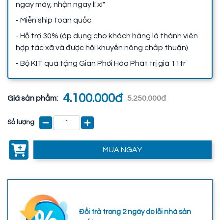
ngay máy, nhận ngay lì xì"
- Miễn ship toàn quốc
- Hỗ trợ 30% (áp dụng cho khách hàng là thành viên
hợp tác xã và được hội khuyến nông chấp thuận)
- Bộ KIT quà tặng Giàn Phơi Hòa Phát trị giá 11tr
4.100.000đ
Giá sản phẩm:
5.250.000đ
Số lượng
MUA NGAY
Đổi trả trong 2 ngày do lỗi nhà sản