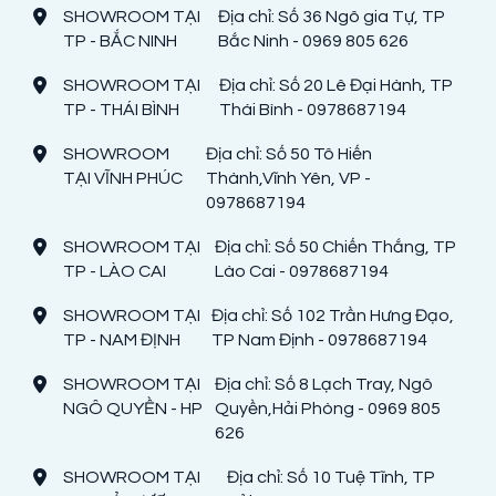
SHOWROOM TẠI
Địa chỉ: Số 36 Ngô gia Tự, TP
TP - BẮC NINH
Bắc Ninh - 0969 805 626
SHOWROOM TẠI
Địa chỉ: Số 20 Lê Đại Hành, TP
TP - THÁI BÌNH
Thái Bình - 0978687194
SHOWROOM
Địa chỉ: Số 50 Tô Hiến
TẠI VĨNH PHÚC
Thành,Vĩnh Yên, VP -
0978687194
SHOWROOM TẠI
Địa chỉ: Số 50 Chiến Thắng, TP
TP - LÀO CAI
Lào Cai - 0978687194
SHOWROOM TẠI
Địa chỉ: Số 102 Trần Hưng Đạo,
TP - NAM ĐỊNH
TP Nam Định - 0978687194
SHOWROOM TẠI
Địa chỉ: Số 8 Lạch Tray, Ngô
NGÔ QUYỀN - HP
Quyền,Hải Phòng - 0969 805
626
SHOWROOM TẠI
Địa chỉ: Số 10 Tuệ Tĩnh, TP