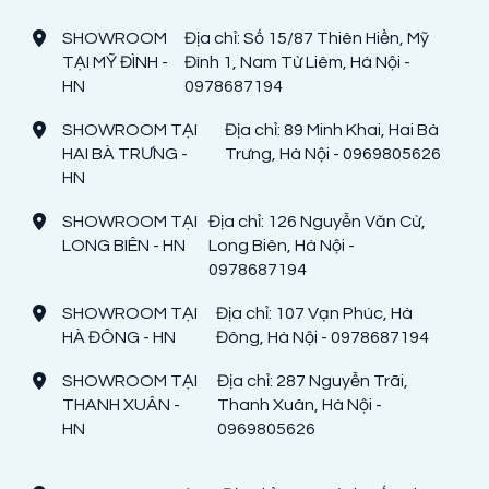
SHOWROOM
Địa chỉ: Số 15/87 Thiên Hiền, Mỹ
TẠI MỸ ĐÌNH -
Đình 1, Nam Từ Liêm, Hà Nội -
HN
0978687194
SHOWROOM TẠI
Địa chỉ: 89 Minh Khai, Hai Bà
HAI BÀ TRƯNG -
Trưng, Hà Nội - 0969805626
HN
SHOWROOM TẠI
Địa chỉ: 126 Nguyễn Văn Cừ,
LONG BIÊN - HN
Long Biên, Hà Nội -
0978687194
SHOWROOM TẠI
Địa chỉ: 107 Vạn Phúc, Hà
HÀ ĐÔNG - HN
Đông, Hà Nội - 0978687194
SHOWROOM TẠI
Địa chỉ: 287 Nguyễn Trãi,
THANH XUÂN -
Thanh Xuân, Hà Nội -
HN
0969805626