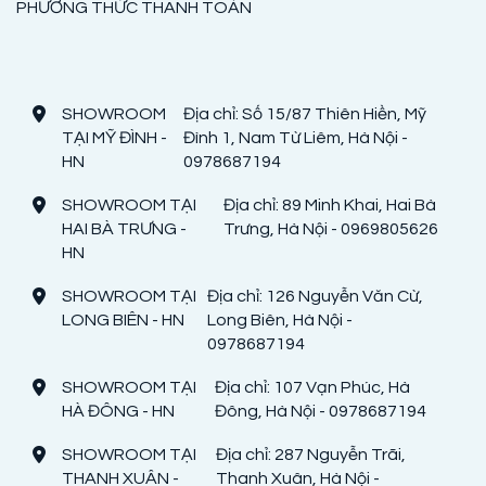
PHƯƠNG THỨC THANH TOÁN
SHOWROOM
Địa chỉ: Số 15/87 Thiên Hiền, Mỹ
TẠI MỸ ĐÌNH -
Đình 1, Nam Từ Liêm, Hà Nội -
HN
0978687194
SHOWROOM TẠI
Địa chỉ: 89 Minh Khai, Hai Bà
HAI BÀ TRƯNG -
Trưng, Hà Nội - 0969805626
HN
SHOWROOM TẠI
Địa chỉ: 126 Nguyễn Văn Cừ,
LONG BIÊN - HN
Long Biên, Hà Nội -
0978687194
SHOWROOM TẠI
Địa chỉ: 107 Vạn Phúc, Hà
HÀ ĐÔNG - HN
Đông, Hà Nội - 0978687194
SHOWROOM TẠI
Địa chỉ: 287 Nguyễn Trãi,
THANH XUÂN -
Thanh Xuân, Hà Nội -