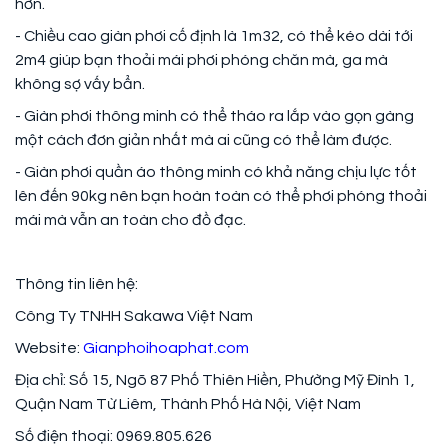
hơn.
- Chiều cao giàn phơi cố định là 1m32, có thể kéo dài tới
2m4 giúp bạn thoải mái phơi phóng chăn mà, ga mà
không sợ vấy bẩn.
- Giàn phơi thông minh có thể tháo ra lắp vào gọn gàng
một cách đơn giản nhất mà ai cũng có thể làm được.
- Giàn phơi quần áo thông minh có khả năng chịu lực tốt
lên đến 90kg nên bạn hoàn toàn có thể phơi phóng thoải
mái mà vẫn an toàn cho đồ đạc.
Thông tin liên hệ:
Công Ty TNHH Sakawa Việt Nam
Website:
Gianphoihoaphat.com
Địa chỉ: Số 15, Ngõ 87 Phố Thiên Hiền, Phường Mỹ Đình 1,
Quận Nam Từ Liêm, Thành Phố Hà Nội, Việt Nam
Số điện thoại: 0969.805.626