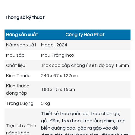
Thông số kỹ thuật
Hãng sản xuất
Công ty Hòa Phát
Năm sản xuất
Model 2024
Màu sắc
Màu Trắng Inox
Chất liệu
Inox cao cấp chống rỉ sét, độ dầy 1.5mm
Kích Thước
240 x 67 x 127cm
Kích thước
160 x 15 x 15cm
đóng hộp
Trọng Lượng
5 kg
Thiết kế treo quần áo, treo chăn ga,
gối, đệm, treo hoa, treo lồng chim, treo
Tiện ích / Tính
biển quảng cáo, gập ra gập vào dễ
năng khác