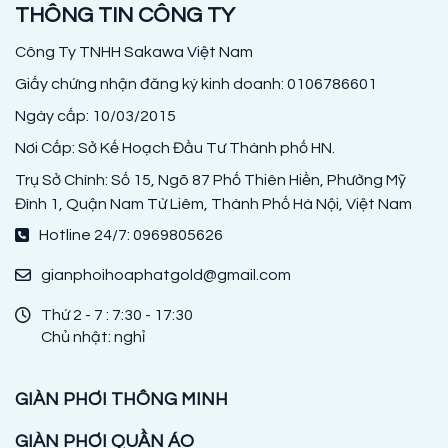
THÔNG TIN CÔNG TY
Công Ty TNHH Sakawa Việt Nam
Giấy chứng nhận đăng ký kinh doanh: 0106786601
Ngày cấp: 10/03/2015
Nơi Cấp: Sở Kế Hoạch Đầu Tư Thành phố HN.
Trụ Sở Chính: Số 15, Ngõ 87 Phố Thiên Hiền, Phường Mỹ
Đình 1, Quận Nam Từ Liêm, Thành Phố Hà Nội, Việt Nam
Hotline 24/7: 0969805626
gianphoihoaphatgold@gmail.com
Thứ 2 - 7 : 7:30 - 17:30
Chủ nhật: nghỉ
GIÀN PHƠI THÔNG MINH
GIÀN PHƠI QUẦN ÁO