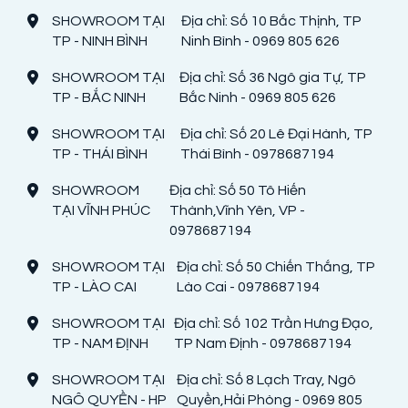
SHOWROOM TẠI
Địa chỉ: Số 10 Bắc Thịnh, TP
TP - NINH BÌNH
Ninh Bình - 0969 805 626
SHOWROOM TẠI
Địa chỉ: Số 36 Ngô gia Tự, TP
TP - BẮC NINH
Bắc Ninh - 0969 805 626
SHOWROOM TẠI
Địa chỉ: Số 20 Lê Đại Hành, TP
TP - THÁI BÌNH
Thái Bình - 0978687194
SHOWROOM
Địa chỉ: Số 50 Tô Hiến
TẠI VĨNH PHÚC
Thành,Vĩnh Yên, VP -
0978687194
SHOWROOM TẠI
Địa chỉ: Số 50 Chiến Thắng, TP
TP - LÀO CAI
Lào Cai - 0978687194
SHOWROOM TẠI
Địa chỉ: Số 102 Trần Hưng Đạo,
TP - NAM ĐỊNH
TP Nam Định - 0978687194
SHOWROOM TẠI
Địa chỉ: Số 8 Lạch Tray, Ngô
NGÔ QUYỀN - HP
Quyền,Hải Phòng - 0969 805