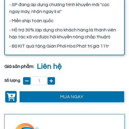
- SP đang áp dụng chương trình khuyến mãi "cọc
ngay máy, nhận ngay lì xì"
- Miễn ship toàn quốc
- Hỗ trợ 30% (áp dụng cho khách hàng là thành viên
hợp tác xã và được hội khuyến nông chấp thuận)
- Bộ KIT quà tặng Giàn Phơi Hòa Phát trị giá 11tr
Liên hệ
Giá sản phẩm:
Số lượng
MUA NGAY