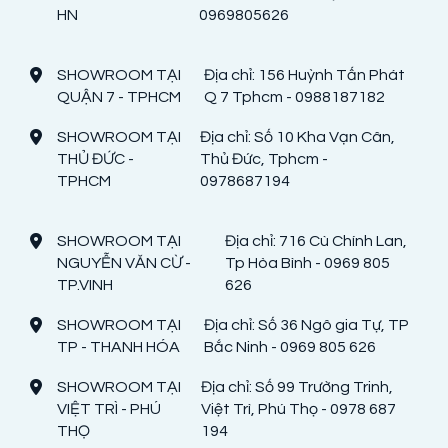
HN
0969805626
SHOWROOM TẠI
Địa chỉ: 156 Huỳnh Tấn Phát
QUẬN 7 - TPHCM
Q 7 Tphcm - 0988187182
SHOWROOM TẠI
Địa chỉ: Số 10 Kha Vạn Cân,
THỦ ĐỨC -
Thủ Đức, Tphcm -
TPHCM
0978687194
SHOWROOM TẠI
Địa chỉ: 716 Cù Chính Lan,
NGUYỄN VĂN CỪ -
Tp Hòa Bình - 0969 805
TP.VINH
626
SHOWROOM TẠI
Địa chỉ: Số 36 Ngô gia Tự, TP
TP - THANH HÓA
Bắc Ninh - 0969 805 626
SHOWROOM TẠI
Địa chỉ: Số 99 Trường Trinh,
VIỆT TRÌ - PHÚ
Việt Trì, Phú Thọ - 0978 687
THỌ
194