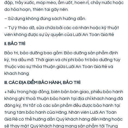
đập, trầy xước, móp méo, ẩm ướt, hoen rỉ, chảy nước hoặc
do hỏa hoạn, thiên tai gây nên.
– Sử dụng không đúng sách hướng dẫn.
– Tự ý tháo dỡ, sửa chữa bởi các cá nhân hoặc kỹ thuật
viên không được sự ủy quyền của Lưới An Toàn Giá Rẻ
II. BẢO TRÌ
Bảo trì, bảo dưỡng bao gồm: Bảo dưỡng sản phẩm định
kỳ, tra dầu mỡ. Thời gian và chi phí bảo trì bảo dưỡng tùy
thuộc vào sự thỏa thuận giữa Lưới An Toàn Giá Rẻ và
khách hàng.
III. CÁC ĐỊA ĐIỂM BẢO HÀNH, BẢO TRÌ
+ Nếu trong hợp đồng, biên bản bàn giao, phiếu bảo hành
không ghi thoả thuận bảo hành tại địa chỉ khách hàng đã
đăng ký, thì tất cả các sản phẩm đều được bảo hành tại
trung tâm bảo hành của Hãng. Nhân viên Lưới An Toàn
Giá Rẻ có thể hướng dẫn Quý khách hàng đến Hãng hoặc
sẽ thay mặt Quý khách hàng mang sản phẩm tới Trung