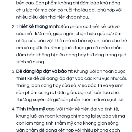
bền cao. Sản phẩm không chỉ đảm bảo khả năng
chịu lực tốt mà còn có tuổi thọ lâu dài, phù hợp với
nhiều điều kiện thời tiết khác nhau.
Thiết kế thông minh:
Sản phẩm có thiết kế lưới với
các mắt lưới nhỏ, giúp ngăn chặn hiệu quả sự xâm
nhập của các vật thể nhỏ và bảo vệ an toàn cho trẻ
em và người lớn. Khung lưới được gia cố chắc chắn,
đảm bảo không bị biến dạng hay hư hỏng trong quá
trình sử dụng.
Dễ dàng lắp đặt và bảo trì:
Khung lưới an toàn được
thiết kế để dễ dàng lắp đặt vào các khu vực như cầu
thang, ban công hay cửa sổ. Việc bảo trì và vệ sinh
sản phẩm cũng rất đơn giản; bạn chỉ cần lau chùi
thường xuyên để giữ sản phẩm luôn mới và sạch sẽ.
Tính thẩm mỹ cao:
Với thiết kế hiện đại và tinh tế,
khung lưới an toàn không chỉ mang lại sự bảo vệ mà
còn làm tăng tính thẩm mỹ cho không gian sống.
Sản phẩm dễ dàng kết hợp với nhiều phong cách