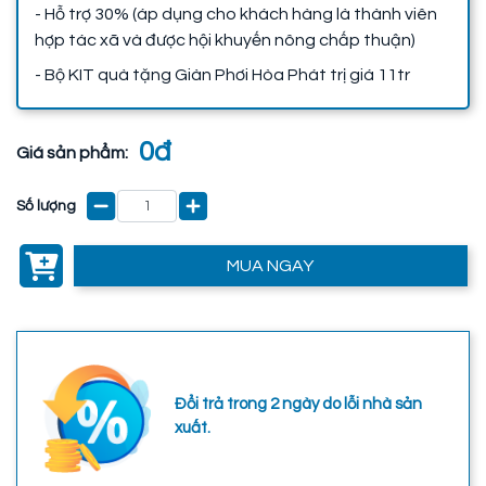
- Hỗ trợ 30% (áp dụng cho khách hàng là thành viên
hợp tác xã và được hội khuyến nông chấp thuận)
- Bộ KIT quà tặng Giàn Phơi Hòa Phát trị giá 11tr
0đ
Giá sản phẩm:
Số lượng
MUA NGAY
Đổi trả trong 2 ngày do lỗi nhà sản
xuất.