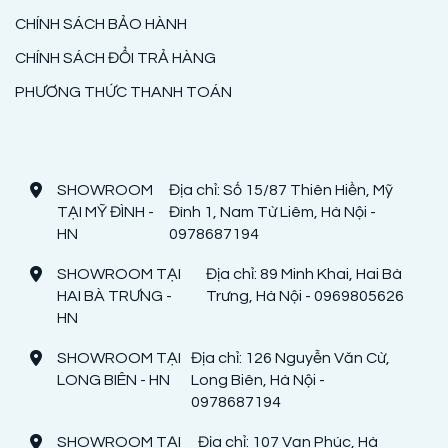
CHÍNH SÁCH BẢO HÀNH
CHÍNH SÁCH ĐỔI TRẢ HÀNG
PHƯƠNG THỨC THANH TOÁN
SHOWROOM
Địa chỉ: Số 15/87 Thiên Hiền, Mỹ
TẠI MỸ ĐÌNH -
Đình 1, Nam Từ Liêm, Hà Nội -
HN
0978687194
SHOWROOM TẠI
Địa chỉ: 89 Minh Khai, Hai Bà
HAI BÀ TRƯNG -
Trưng, Hà Nội - 0969805626
HN
SHOWROOM TẠI
Địa chỉ: 126 Nguyễn Văn Cừ,
LONG BIÊN - HN
Long Biên, Hà Nội -
0978687194
SHOWROOM TẠI
Địa chỉ: 107 Vạn Phúc, Hà