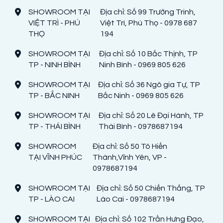
SHOWROOM TẠI
Địa chỉ: Số 99 Trường Trinh,
VIỆT TRÌ - PHÚ
Việt Trì, Phú Thọ - 0978 687
THỌ
194
SHOWROOM TẠI
Địa chỉ: Số 10 Bắc Thịnh, TP
TP - NINH BÌNH
Ninh Bình - 0969 805 626
SHOWROOM TẠI
Địa chỉ: Số 36 Ngô gia Tự, TP
TP - BẮC NINH
Bắc Ninh - 0969 805 626
SHOWROOM TẠI
Địa chỉ: Số 20 Lê Đại Hành, TP
TP - THÁI BÌNH
Thái Bình - 0978687194
SHOWROOM
Địa chỉ: Số 50 Tô Hiến
TẠI VĨNH PHÚC
Thành,Vĩnh Yên, VP -
0978687194
SHOWROOM TẠI
Địa chỉ: Số 50 Chiến Thắng, TP
TP - LÀO CAI
Lào Cai - 0978687194
SHOWROOM TẠI
Địa chỉ: Số 102 Trần Hưng Đạo,