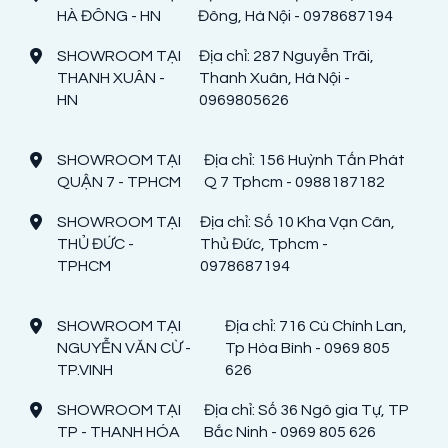
HÀ ĐÔNG - HN
Đông, Hà Nội - 0978687194
SHOWROOM TẠI
Địa chỉ: 287 Nguyễn Trãi,
THANH XUÂN -
Thanh Xuân, Hà Nội -
HN
0969805626
SHOWROOM TẠI
Địa chỉ: 156 Huỳnh Tấn Phát
QUẬN 7 - TPHCM
Q 7 Tphcm - 0988187182
SHOWROOM TẠI
Địa chỉ: Số 10 Kha Vạn Cân,
THỦ ĐỨC -
Thủ Đức, Tphcm -
TPHCM
0978687194
SHOWROOM TẠI
Địa chỉ: 716 Cù Chính Lan,
NGUYỄN VĂN CỪ -
Tp Hòa Bình - 0969 805
TP.VINH
626
SHOWROOM TẠI
Địa chỉ: Số 36 Ngô gia Tự, TP
TP - THANH HÓA
Bắc Ninh - 0969 805 626