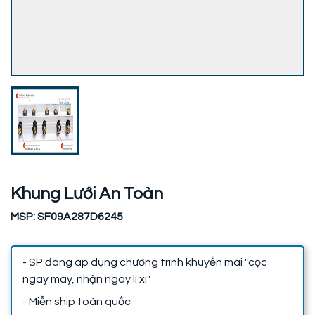
Khung Lưới An Toàn
MSP: SF09A287D6245
- SP đang áp dụng chương trình khuyến mãi "cọc
ngay máy, nhận ngay lì xì"
- Miễn ship toàn quốc