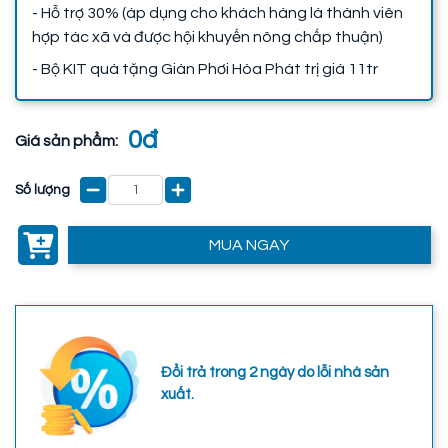
- Hỗ trợ 30% (áp dụng cho khách hàng là thành viên
hợp tác xã và được hội khuyến nông chấp thuận)
- Bộ KIT quà tặng Giàn Phơi Hòa Phát trị giá 11tr
0đ
Giá sản phẩm:
Số lượng
MUA NGAY
Đổi trả trong 2 ngày do lỗi nhà sản
xuất.