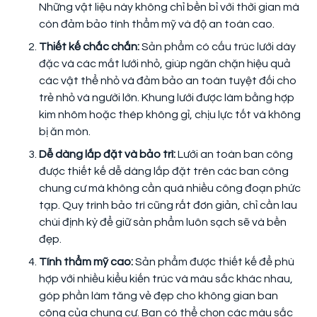
Những vật liệu này không chỉ bền bỉ với thời gian mà
còn đảm bảo tính thẩm mỹ và độ an toàn cao.
Thiết kế chắc chắn:
Sản phẩm có cấu trúc lưới dày
đặc và các mắt lưới nhỏ, giúp ngăn chặn hiệu quả
các vật thể nhỏ và đảm bảo an toàn tuyệt đối cho
trẻ nhỏ và người lớn. Khung lưới được làm bằng hợp
kim nhôm hoặc thép không gỉ, chịu lực tốt và không
bị ăn mòn.
Dễ dàng lắp đặt và bảo trì:
Lưới an toàn ban công
được thiết kế dễ dàng lắp đặt trên các ban công
chung cư mà không cần quá nhiều công đoạn phức
tạp. Quy trình bảo trì cũng rất đơn giản, chỉ cần lau
chùi định kỳ để giữ sản phẩm luôn sạch sẽ và bền
đẹp.
Tính thẩm mỹ cao:
Sản phẩm được thiết kế để phù
hợp với nhiều kiểu kiến trúc và màu sắc khác nhau,
góp phần làm tăng vẻ đẹp cho không gian ban
công của chung cư. Bạn có thể chọn các màu sắc