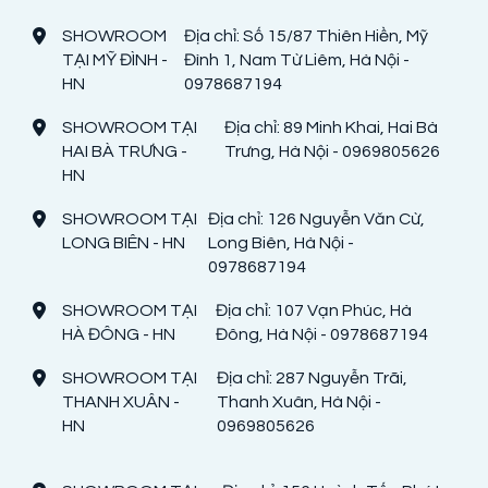
SHOWROOM
Địa chỉ: Số 15/87 Thiên Hiền, Mỹ
TẠI MỸ ĐÌNH -
Đình 1, Nam Từ Liêm, Hà Nội -
HN
0978687194
SHOWROOM TẠI
Địa chỉ: 89 Minh Khai, Hai Bà
HAI BÀ TRƯNG -
Trưng, Hà Nội - 0969805626
HN
SHOWROOM TẠI
Địa chỉ: 126 Nguyễn Văn Cừ,
LONG BIÊN - HN
Long Biên, Hà Nội -
0978687194
SHOWROOM TẠI
Địa chỉ: 107 Vạn Phúc, Hà
HÀ ĐÔNG - HN
Đông, Hà Nội - 0978687194
SHOWROOM TẠI
Địa chỉ: 287 Nguyễn Trãi,
THANH XUÂN -
Thanh Xuân, Hà Nội -
HN
0969805626