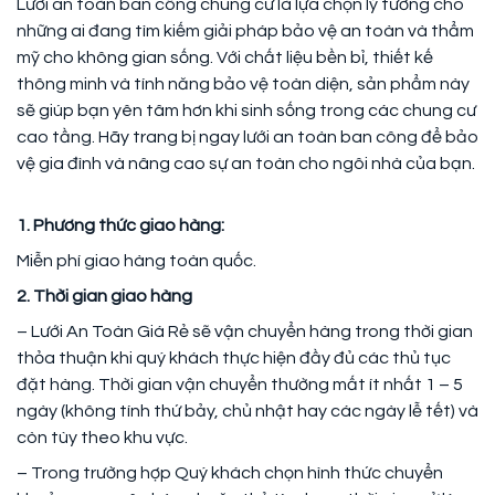
Lưới an toàn ban công chung cư là lựa chọn lý tưởng cho
những ai đang tìm kiếm giải pháp bảo vệ an toàn và thẩm
mỹ cho không gian sống. Với chất liệu bền bỉ, thiết kế
thông minh và tính năng bảo vệ toàn diện, sản phẩm này
sẽ giúp bạn yên tâm hơn khi sinh sống trong các chung cư
cao tầng. Hãy trang bị ngay lưới an toàn ban công để bảo
vệ gia đình và nâng cao sự an toàn cho ngôi nhà của bạn.
1. Phương thức giao hàng:
Miễn phí giao hàng toàn quốc.
2. Thời gian giao hàng
– Lưới An Toàn Giá Rẻ sẽ vận chuyển hàng trong thời gian
thỏa thuận khi quý khách thực hiện đầy đủ các thủ tục
đặt hàng. Thời gian vận chuyển thường mất ít nhất 1 – 5
ngày (không tính thứ bảy, chủ nhật hay các ngày lễ tết) và
còn tùy theo khu vực.
– Trong trường hợp Quý khách chọn hình thức chuyển