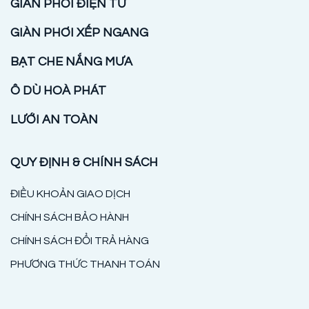
GIÀN PHƠI ĐIỆN TỬ
GIÀN PHƠI XẾP NGANG
BẠT CHE NẮNG MƯA
Ô DÙ HOÀ PHÁT
LƯỚI AN TOÀN
QUY ĐỊNH & CHÍNH SÁCH
ĐIỀU KHOẢN GIAO DỊCH
CHÍNH SÁCH BẢO HÀNH
CHÍNH SÁCH ĐỔI TRẢ HÀNG
PHƯƠNG THỨC THANH TOÁN