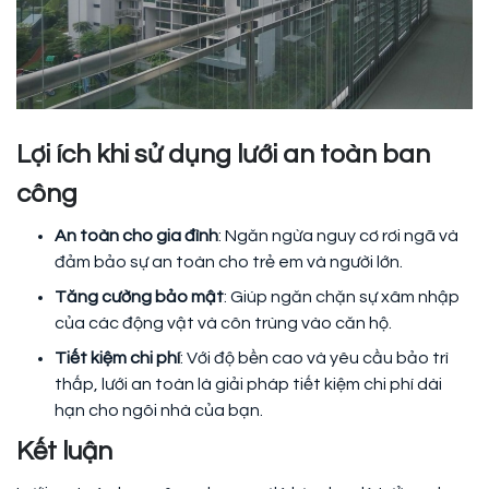
Lợi ích khi sử dụng lưới an toàn ban
công
An toàn cho gia đình
: Ngăn ngừa nguy cơ rơi ngã và
đảm bảo sự an toàn cho trẻ em và người lớn.
Tăng cường bảo mật
: Giúp ngăn chặn sự xâm nhập
của các động vật và côn trùng vào căn hộ.
Tiết kiệm chi phí
: Với độ bền cao và yêu cầu bảo trì
thấp, lưới an toàn là giải pháp tiết kiệm chi phí dài
hạn cho ngôi nhà của bạn.
Kết luận