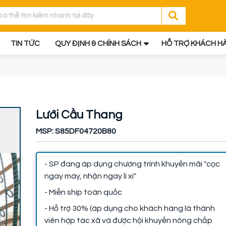
TIN TỨC
QUY ĐỊNH & CHÍNH SÁCH
HỖ TRỢ KHÁCH H
Lưới Cầu Thang
MSP: S85DF04720B80
- SP đang áp dụng chương trình khuyến mãi "cọc
ngay máy, nhận ngay lì xì"
- Miễn ship toàn quốc
- Hỗ trợ 30% (áp dụng cho khách hàng là thành
viên hợp tác xã và được hội khuyến nông chấp