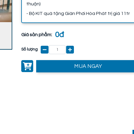
thuận)
- Bộ KIT quà tặng Giàn Phơi Hòa Phát trị giá 11tr
0đ
Giá sản phẩm:
Số lượng
MUA NGAY