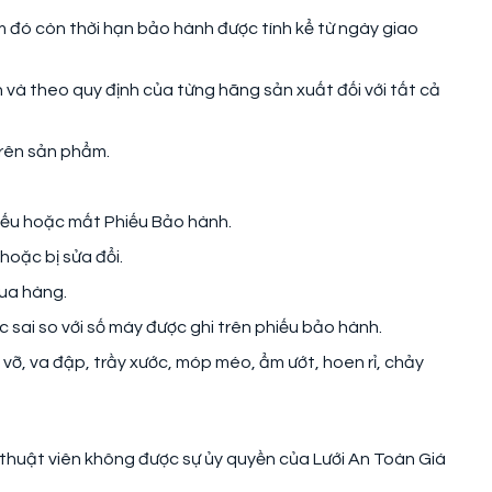
đó còn thời hạn bảo hành được tính kể từ ngày giao
 và theo quy định của từng hãng sản xuất đối với tất cả
rên sản phẩm.
iếu hoặc mất Phiếu Bảo hành.
hoặc bị sửa đổi.
mua hàng.
sai so với số máy được ghi trên phiếu bảo hành.
 vỡ, va đập, trầy xước, móp méo, ẩm ướt, hoen rỉ, chảy
 thuật viên không được sự ủy quyền của Lưới An Toàn Giá