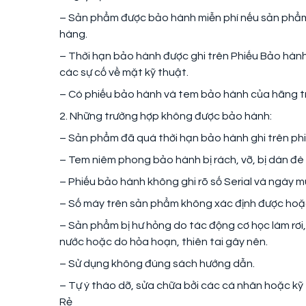
– Sản phẩm được bảo hành miễn phí nếu sản phẩm 
hàng.
– Thời hạn bảo hành được ghi trên Phiếu Bảo hành
các sự cố về mặt kỹ thuật.
– Có phiếu bảo hành và tem bảo hành của hãng t
2. Những trường hợp không được bảo hành:
– Sản phẩm đã quá thời hạn bảo hành ghi trên ph
– Tem niêm phong bảo hành bị rách, vỡ, bị dán đè 
– Phiếu bảo hành không ghi rõ số Serial và ngày 
– Số máy trên sản phẩm không xác định được hoặc 
– Sản phẩm bị hư hỏng do tác động cơ học làm rơi,
nước hoặc do hỏa hoạn, thiên tai gây nên.
– Sử dụng không đúng sách hướng dẫn.
– Tự ý tháo dỡ, sửa chữa bởi các cá nhân hoặc kỹ
Rẻ