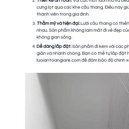
Thiết kế an toàn:
Với các mắt lưới nhỏ và đề
cưng lọt qua các khe cầu thang. Điều này gi
thành viên trong gia đình.
Thẩm mỹ và hiện đại:
Lưới cầu thang có thiết
nhau. Sản phẩm không làm mất đi vẻ đẹp c
không gian sống.
Dễ dàng lắp đặt:
Sản phẩm đi kèm với các ph
giản và nhanh chóng. Bạn có thể tự lắp đặt
luoiantoangiare.com để đảm bảo độ chính x