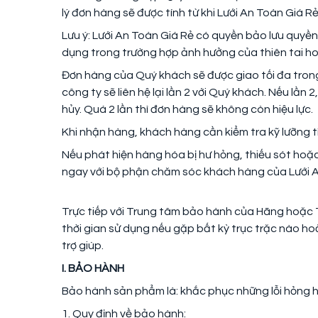
lý đơn hàng sẽ được tính từ khi Lưới An Toàn Giá
Lưu ý: Lưới An Toàn Giá Rẻ có quyền bảo lưu quyề
dụng trong trường hợp ảnh hưởng của thiên tai ho
Đơn hàng của Quý khách sẽ được giao tối đa trong
công ty sẽ liên hệ lại lần 2 với Quý khách. Nếu lần
hủy. Quá 2 lần thì đơn hàng sẽ không còn hiệu lực.
Khi nhận hàng, khách hàng cần kiểm tra kỹ lưỡng t
Nếu phát hiện hàng hóa bị hư hỏng, thiếu sót hoặ
ngay với bộ phận chăm sóc khách hàng của Lưới An
Trực tiếp với Trung tâm bảo hành của Hãng hoặc
thời gian sử dụng nếu gặp bất kỳ trục trặc nào ho
trợ giúp.
I. BẢO HÀNH
Bảo hành sản phẩm là: khắc phục những lỗi hỏng hó
1. Quy định về bảo hành: