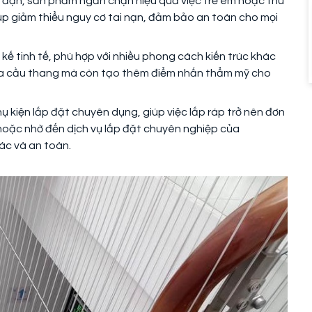
u đặn, sản phẩm ngăn chặn hiệu quả việc trẻ em hoặc thú
úp giảm thiểu nguy cơ tai nạn, đảm bảo an toàn cho mọi
 kế tinh tế, phù hợp với nhiều phong cách kiến trúc khác
ủa cầu thang mà còn tạo thêm điểm nhấn thẩm mỹ cho
ụ kiện lắp đặt chuyên dụng, giúp việc lắp ráp trở nên đơn
 hoặc nhờ đến dịch vụ lắp đặt chuyên nghiệp của
ác và an toàn.