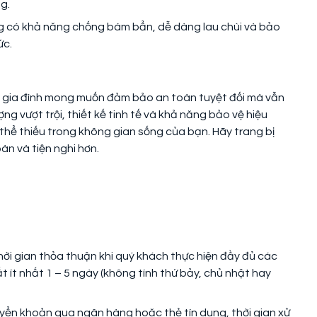
g.
ng có khả năng chống bám bẩn, dễ dàng lau chùi và bảo
ức.
g gia đình mong muốn đảm bảo an toàn tuyệt đối mà vẫn
ng vượt trội, thiết kế tinh tế và khả năng bảo vệ hiệu
hể thiếu trong không gian sống của bạn. Hãy trang bị
àn và tiện nghi hơn.
hời gian thỏa thuận khi quý khách thực hiện đầy đủ các
 ít nhất 1 – 5 ngày (không tính thứ bảy, chủ nhật hay
yển khoản qua ngân hàng hoặc thẻ tín dụng, thời gian xử