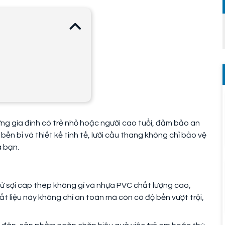
ng gia đình có trẻ nhỏ hoặc người cao tuổi, đảm bảo an
 bền bỉ và thiết kế tinh tế, lưới cầu thang không chỉ bảo vệ
 bạn.
ừ sợi cáp thép không gỉ và nhựa PVC chất lượng cao,
t liệu này không chỉ an toàn mà còn có độ bền vượt trội,