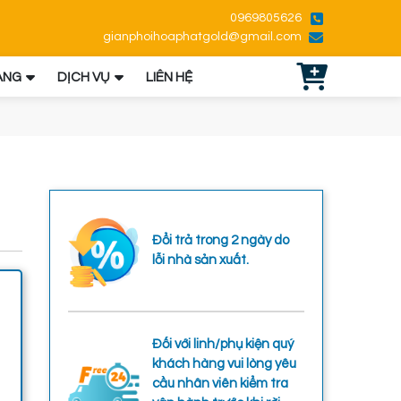
0969805626
gianphoihoaphatgold@gmail.com
ÀNG
DỊCH VỤ
LIÊN HỆ
Đổi trả trong 2 ngày do
lỗi nhà sản xuất.
Đối với linh/phụ kiện quý
khách hàng vui lòng yêu
cầu nhân viên kiểm tra