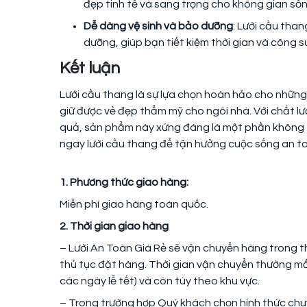
đẹp tinh tế và sang trọng cho không gian sốn
Dễ dàng vệ sinh và bảo dưỡng
: Lưới cầu tha
dưỡng, giúp bạn tiết kiệm thời gian và công s
Kết luận
Lưới cầu thang là sự lựa chọn hoàn hảo cho nhữn
giữ được vẻ đẹp thẩm mỹ cho ngôi nhà. Với chất lượ
quả, sản phẩm này xứng đáng là một phần không t
ngay lưới cầu thang để tận hưởng cuộc sống an to
1. Phương thức giao hàng:
Miễn phí giao hàng toàn quốc.
2. Thời gian giao hàng
– Lưới An Toàn Giá Rẻ sẽ vận chuyển hàng trong t
thủ tục đặt hàng. Thời gian vận chuyển thường mất
các ngày lễ tết) và còn tùy theo khu vực.
– Trong trường hợp Quý khách chọn hình thức chu