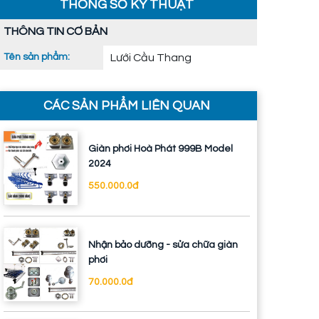
THÔNG SỐ KỸ THUẬT
THÔNG TIN CƠ BẢN
Tên sản phẩm:
Lưới Cầu Thang
CÁC SẢN PHẨM LIÊN QUAN
Giàn phơi Hoà Phát 999B Model
2024
550.000.0đ
Nhận bảo dưỡng - sửa chữa giàn
phơi
70.000.0đ