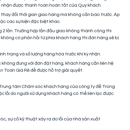
 Rẻ nhận được thanh toán hoàn tất của Quý khách.
n thay đổi thời gian giao hàng mà không cần báo trước. Áp
ặc các sự kiện đặc biệt khác.
 2 lần. Trường hợp lần đầu giao không thành công thì
 2, không có phản hồi từ phía khách hàng thì đơn hàng sẽ bị
ình trạng và số lượng hàng hóa trước khi ký nhận.
c không đúng với đơn đặt hàng, khách hàng cần liên hệ
 Toàn Giá Rẻ để được hỗ trợ giải quyết.
 Trung tâm Chăm sóc khách hàng của công ty để Trong
ặc lỗi do người sử dụng khách hàng có thể liên lạc được
c, sự cố kỹ thuật xảy ra do lỗi của nhà sản xuất